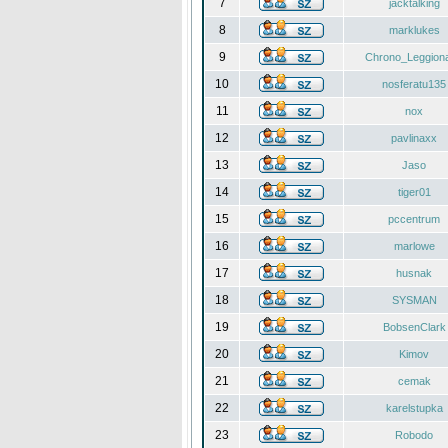
7
jacktalking
8
marklukes
9
Chrono_Leggiona
10
nosferatu135
11
nox
12
pavlinaxx
13
Jaso
14
tiger01
15
pccentrum
16
marlowe
17
husnak
18
SYSMAN
19
BobsenClark
20
Kimov
21
cemak
22
karelstupka
23
Robodo