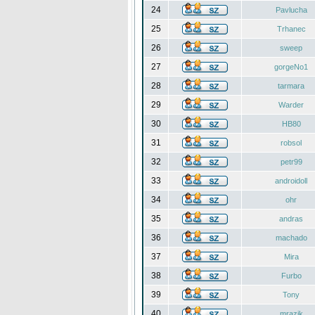
24
Pavlucha
25
Trhanec
26
sweep
27
gorgeNo1
28
tarmara
29
Warder
30
HB80
31
robsol
32
petr99
33
androidoll
34
ohr
35
andras
36
machado
37
Mira
38
Furbo
39
Tony
40
mrazik