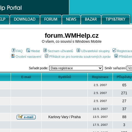
forum.WMHelp.cz
O všem, co souvisí s Windows Mobile
FAQ
Hledat
Seznam uživatelů
Uživatelské skupiny
Registrac
Osobní nastavení
Přihlásit se pro kontrolu soukromých zpráv
Přihlášen
Seřadit podle:
Směr seřazení
E-mail
Bydliště
Registrace
Příspěvky
65
2.5. 2007
271
2.5. 2007
27
2.5. 2007
37
10.5. 2007
Karlovy Vary / Praha
88
13.5. 2007
3
17.5. 2007