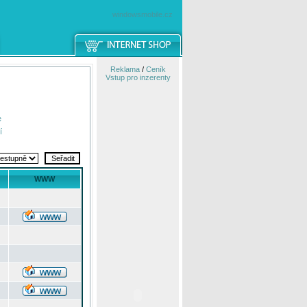
windowsmobile.cz
Reklama
/
Ceník
Vstup pro inzerenty
e
í
WWW