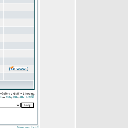
uváděny v GMT + 1 hodina
3
...
405
,
406
,
407
Další
Members List ©