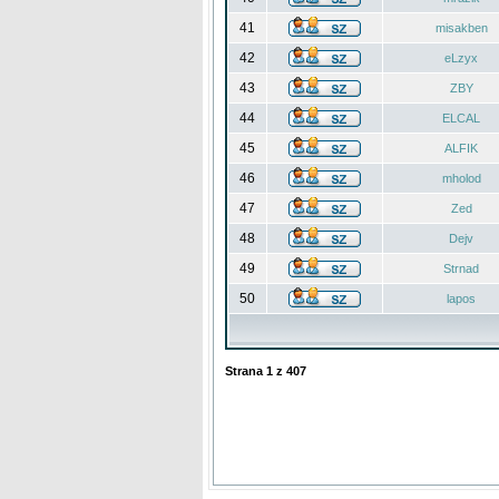
41
misakben
42
eLzyx
43
ZBY
44
ELCAL
45
ALFIK
46
mholod
47
Zed
48
Dejv
49
Strnad
50
lapos
Strana
1
z
407