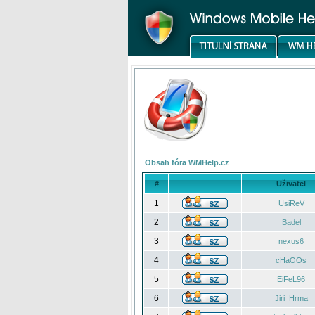
Obsah fóra WMHelp.cz
#
Uživatel
1
UsiReV
2
Badel
3
nexus6
4
cHaOOs
5
EiFeL96
6
Jiri_Hrma