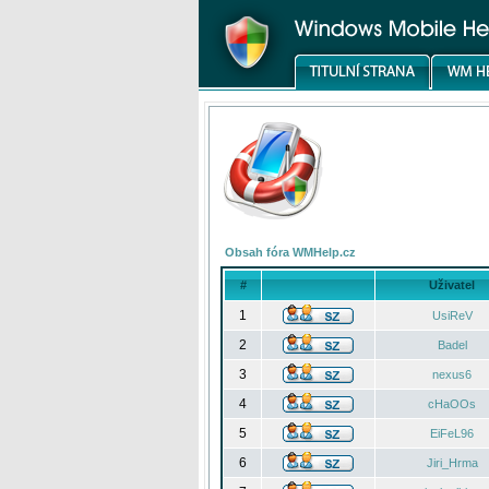
Obsah fóra WMHelp.cz
#
Uživatel
1
UsiReV
2
Badel
3
nexus6
4
cHaOOs
5
EiFeL96
6
Jiri_Hrma