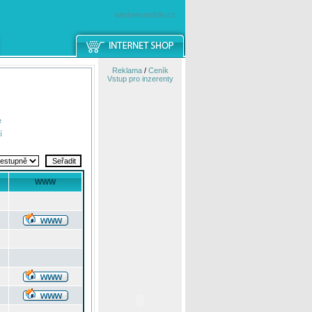
windowsmobile.cz
Reklama
/
Ceník
Vstup pro inzerenty
e
í
WWW