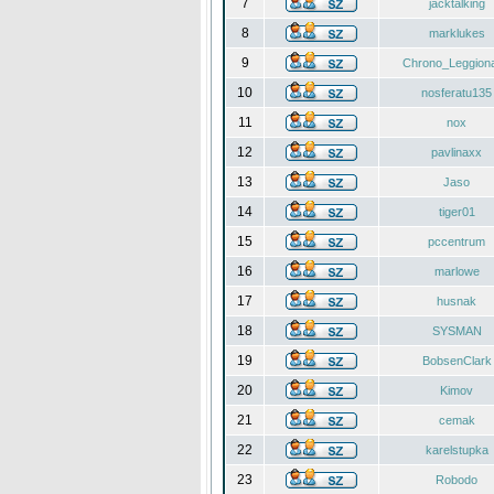
7
jacktalking
8
marklukes
9
Chrono_Leggiona
10
nosferatu135
11
nox
12
pavlinaxx
13
Jaso
14
tiger01
15
pccentrum
16
marlowe
17
husnak
18
SYSMAN
19
BobsenClark
20
Kimov
21
cemak
22
karelstupka
23
Robodo