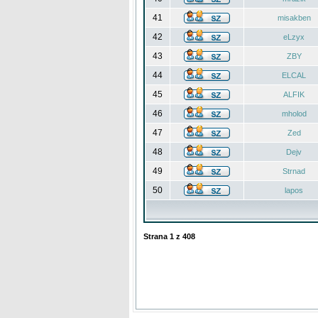
41
misakben
42
eLzyx
43
ZBY
44
ELCAL
45
ALFIK
46
mholod
47
Zed
48
Dejv
49
Strnad
50
lapos
Strana
1
z
408