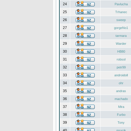
24
Pavlucha
25
Trhanec
26
sweep
27
gorgeNo1
28
tarmara
29
Warder
30
HB80
31
robsol
32
petr99
33
androidoll
34
ohr
35
andras
36
machado
37
Mira
38
Furbo
39
Tony
40
mrazik