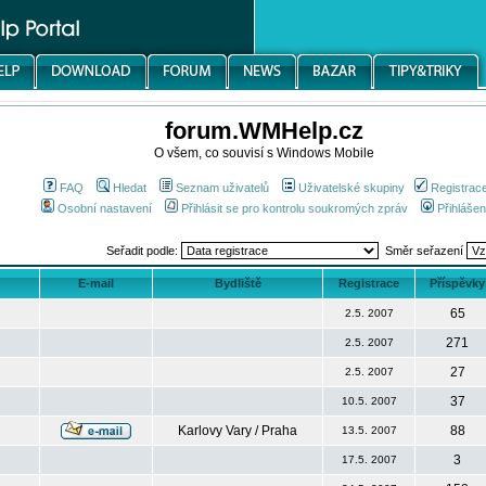
forum.WMHelp.cz
O všem, co souvisí s Windows Mobile
FAQ
Hledat
Seznam uživatelů
Uživatelské skupiny
Registrac
Osobní nastavení
Přihlásit se pro kontrolu soukromých zpráv
Přihlášen
Seřadit podle:
Směr seřazení
E-mail
Bydliště
Registrace
Příspěvky
65
2.5. 2007
271
2.5. 2007
27
2.5. 2007
37
10.5. 2007
Karlovy Vary / Praha
88
13.5. 2007
3
17.5. 2007