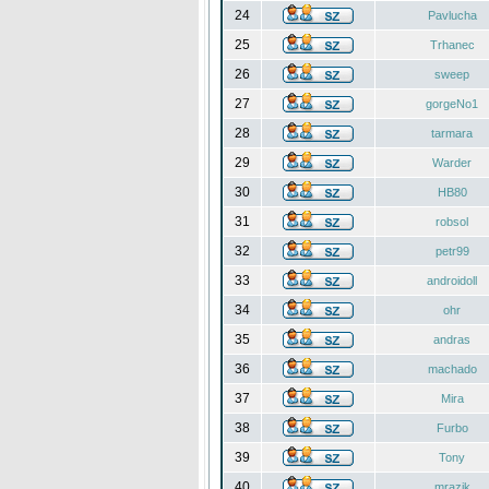
24
Pavlucha
25
Trhanec
26
sweep
27
gorgeNo1
28
tarmara
29
Warder
30
HB80
31
robsol
32
petr99
33
androidoll
34
ohr
35
andras
36
machado
37
Mira
38
Furbo
39
Tony
40
mrazik