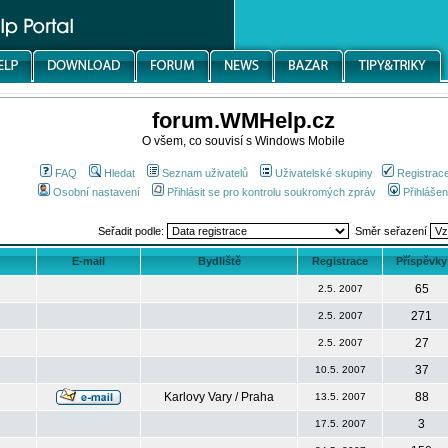
forum.WMHelp.cz
O všem, co souvisí s Windows Mobile
FAQ
Hledat
Seznam uživatelů
Uživatelské skupiny
Registrac
Osobní nastavení
Přihlásit se pro kontrolu soukromých zpráv
Přihlášen
Seřadit podle:
Směr seřazení
E-mail
Bydliště
Registrace
Příspěvky
65
2.5. 2007
271
2.5. 2007
27
2.5. 2007
37
10.5. 2007
Karlovy Vary / Praha
88
13.5. 2007
3
17.5. 2007