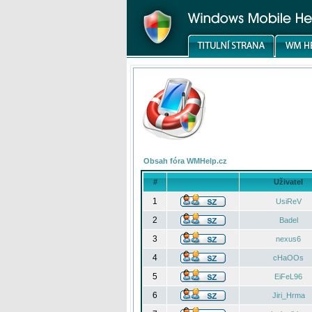
Obsah fóra WMHelp.cz
#
Uživatel
1
UsiReV
2
Badel
3
nexus6
4
cHaOOs
5
EiFeL96
6
Jiri_Hrma