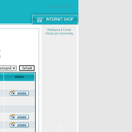
windowsmobile.cz
Reklama
/
Ceník
Vstup pro inzerenty
e
í
WWW