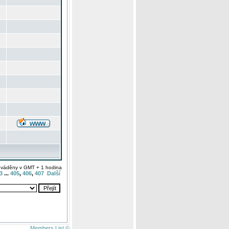
uváděny v GMT + 1 hodina
3
...
405
,
406
,
407
Další
Members List ©