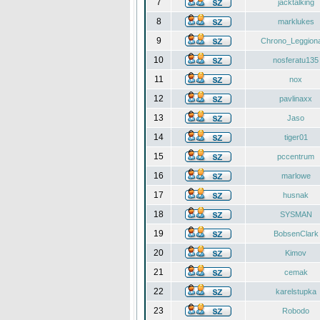
7
jacktalking
8
marklukes
9
Chrono_Leggiona
10
nosferatu135
11
nox
12
pavlinaxx
13
Jaso
14
tiger01
15
pccentrum
16
marlowe
17
husnak
18
SYSMAN
19
BobsenClark
20
Kimov
21
cemak
22
karelstupka
23
Robodo