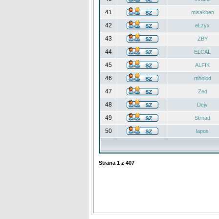
41
misakben
42
eLzyx
43
ZBY
44
ELCAL
45
ALFIK
46
mholod
47
Zed
48
Dejv
49
Strnad
50
lapos
Strana
1
z
407