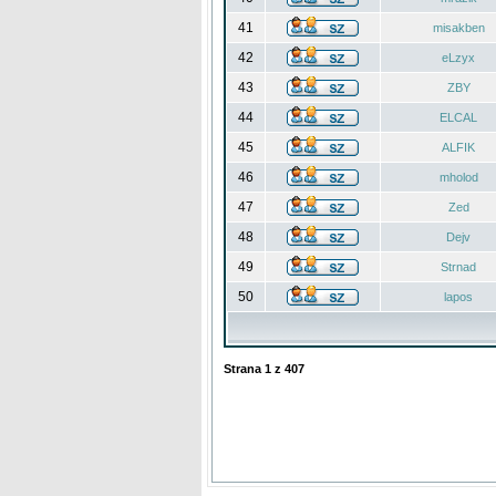
41
misakben
42
eLzyx
43
ZBY
44
ELCAL
45
ALFIK
46
mholod
47
Zed
48
Dejv
49
Strnad
50
lapos
Strana
1
z
407