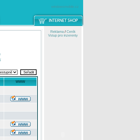
windowsmobile.cz
Reklama
/
Ceník
Vstup pro inzerenty
e
í
WWW