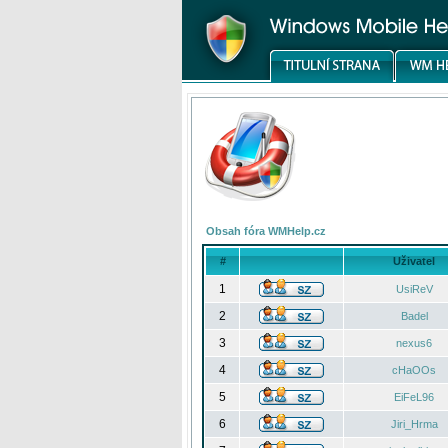
Obsah fóra WMHelp.cz
#
Uživatel
1
UsiReV
2
Badel
3
nexus6
4
cHaOOs
5
EiFeL96
6
Jiri_Hrma