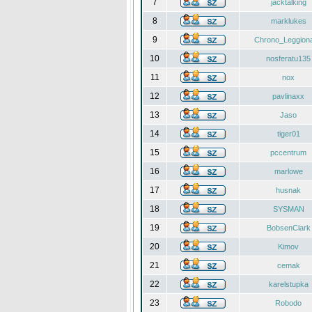
7
jacktalking
8
marklukes
9
Chrono_Leggiona
10
nosferatu135
11
nox
12
pavlinaxx
13
Jaso
14
tiger01
15
pccentrum
16
marlowe
17
husnak
18
SYSMAN
19
BobsenClark
20
Kimov
21
cemak
22
karelstupka
23
Robodo