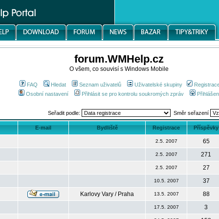
forum.WMHelp.cz
O všem, co souvisí s Windows Mobile
FAQ
Hledat
Seznam uživatelů
Uživatelské skupiny
Registrac
Osobní nastavení
Přihlásit se pro kontrolu soukromých zpráv
Přihlášen
Seřadit podle:
Směr seřazení
E-mail
Bydliště
Registrace
Příspěvky
65
2.5. 2007
271
2.5. 2007
27
2.5. 2007
37
10.5. 2007
Karlovy Vary / Praha
88
13.5. 2007
3
17.5. 2007