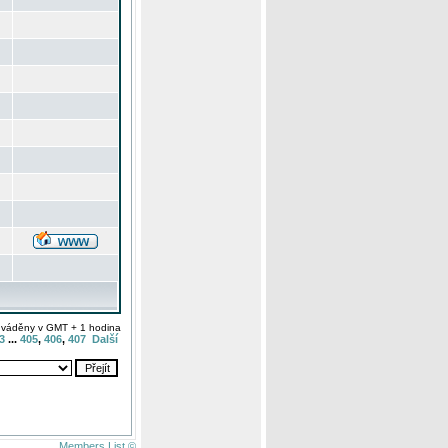
uváděny v GMT + 1 hodina
3
...
405
,
406
,
407
Další
Members List ©