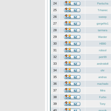
24
Pavlucha
25
Trhanec
26
sweep
27
gorgeNo1
28
tarmara
29
Warder
30
HB80
31
robsol
32
petr99
33
androidoll
34
ohr
35
andras
36
machado
37
Mira
38
Furbo
39
Tony
40
mrazik