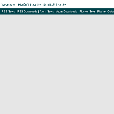
Webmaster
|
Hledání
|
Statistiky
|
Syndikační kanály
RSS News
|
RSS Downloads
|
Atom News
|
Atom Downloads
|
Plucker Text
|
Plucker Color