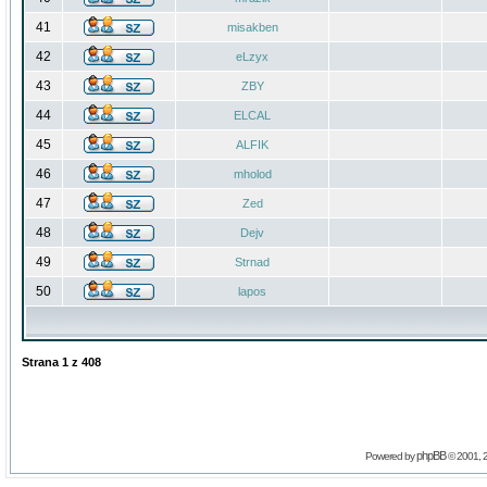
41
misakben
42
eLzyx
43
ZBY
44
ELCAL
45
ALFIK
46
mholod
47
Zed
48
Dejv
49
Strnad
50
lapos
Strana
1
z
408
phpBB
Powered by
© 2001, 