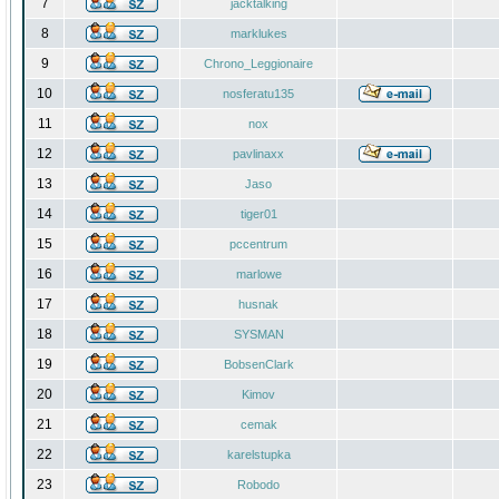
7
jacktalking
8
marklukes
9
Chrono_Leggionaire
10
nosferatu135
11
nox
12
pavlinaxx
13
Jaso
14
tiger01
15
pccentrum
16
marlowe
17
husnak
18
SYSMAN
19
BobsenClark
20
Kimov
21
cemak
22
karelstupka
23
Robodo