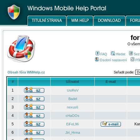
fo
O všem
FAQ
Hledat
Sez
Osobní nastavení
Při
Obsah fóra WMHelp.cz
Seřadit podle:
#
Uživatel
E-mail
1
UsiReV
2
Badel
3
nexus6
4
cHaOOs
5
Kar
EiFeL96
6
Jiri_Hrma