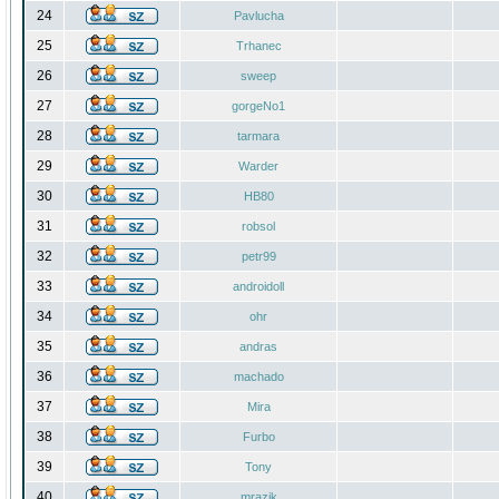
24
Pavlucha
25
Trhanec
26
sweep
27
gorgeNo1
28
tarmara
29
Warder
30
HB80
31
robsol
32
petr99
33
androidoll
34
ohr
35
andras
36
machado
37
Mira
38
Furbo
39
Tony
40
mrazik