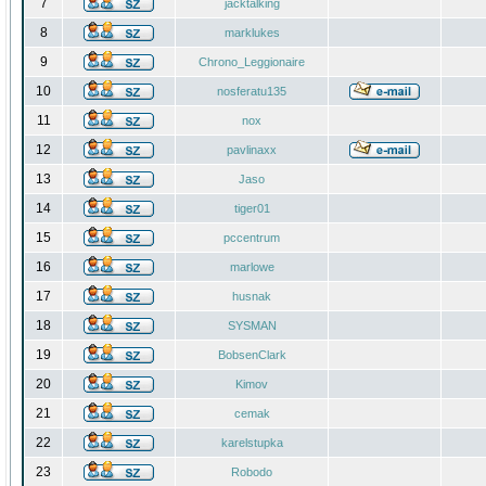
7
jacktalking
8
marklukes
9
Chrono_Leggionaire
10
nosferatu135
11
nox
12
pavlinaxx
13
Jaso
14
tiger01
15
pccentrum
16
marlowe
17
husnak
18
SYSMAN
19
BobsenClark
20
Kimov
21
cemak
22
karelstupka
23
Robodo