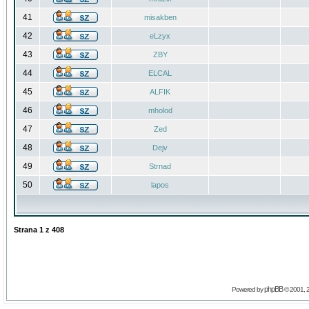
41
misakben
42
eLzyx
43
ZBY
44
ELCAL
45
ALFIK
46
mholod
47
Zed
48
Dejv
49
Strnad
50
lapos
Strana
1
z
408
phpBB
Powered by
© 2001, 