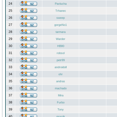
24
Pavlucha
25
Trhanec
26
sweep
27
gorgeNo1
28
tarmara
29
Warder
30
HB80
31
robsol
32
petr99
33
androidoll
34
ohr
35
andras
36
machado
37
Mira
38
Furbo
39
Tony
40
mrazik