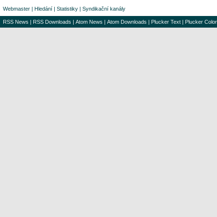
Webmaster
|
Hledání
|
Statistiky
|
Syndikační kanály
RSS News
|
RSS Downloads
|
Atom News
|
Atom Downloads
|
Plucker Text
|
Plucker Color