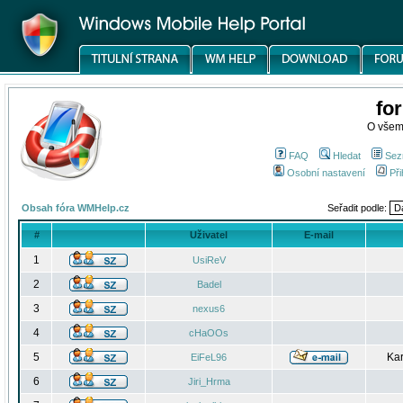
fo
O všem
FAQ
Hledat
Sez
Osobní nastavení
Při
Obsah fóra WMHelp.cz
Seřadit podle:
#
Uživatel
E-mail
1
UsiReV
2
Badel
3
nexus6
4
cHaOOs
5
Kar
EiFeL96
6
Jiri_Hrma