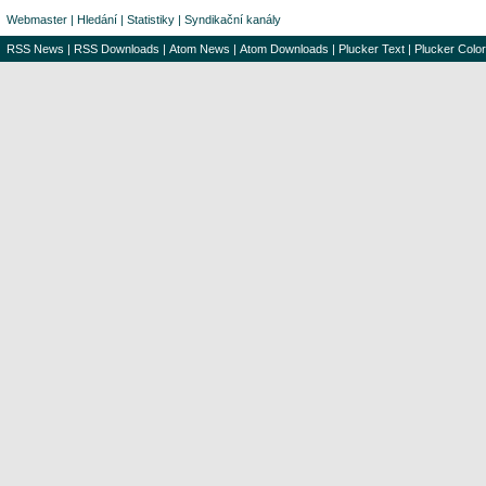
Webmaster
|
Hledání
|
Statistiky
|
Syndikační kanály
RSS News
|
RSS Downloads
|
Atom News
|
Atom Downloads
|
Plucker Text
|
Plucker Color