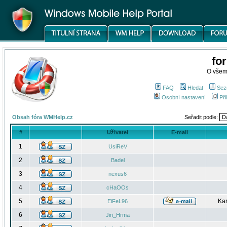
fo
O všem
FAQ
Hledat
Sez
Osobní nastavení
Při
Obsah fóra WMHelp.cz
Seřadit podle:
#
Uživatel
E-mail
1
UsiReV
2
Badel
3
nexus6
4
cHaOOs
5
Kar
EiFeL96
6
Jiri_Hrma