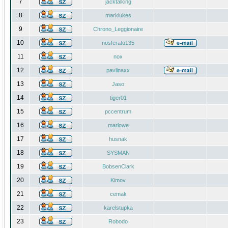
7
jacktalking
8
marklukes
9
Chrono_Leggionaire
10
nosferatu135
11
nox
12
pavlinaxx
13
Jaso
14
tiger01
15
pccentrum
16
marlowe
17
husnak
18
SYSMAN
19
BobsenClark
20
Kimov
21
cemak
22
karelstupka
23
Robodo