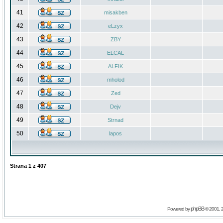
41
misakben
42
eLzyx
43
ZBY
44
ELCAL
45
ALFIK
46
mholod
47
Zed
48
Dejv
49
Strnad
50
lapos
Strana
1
z
407
phpBB
Powered by
© 2001, 