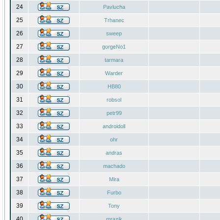
24
Pavlucha
25
Trhanec
26
sweep
27
gorgeNo1
28
tarmara
29
Warder
30
HB80
31
robsol
32
petr99
33
androidoll
34
ohr
35
andras
36
machado
37
Mira
38
Furbo
39
Tony
40
mrazik