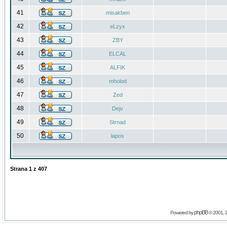
41
misakben
42
eLzyx
43
ZBY
44
ELCAL
45
ALFIK
46
mholod
47
Zed
48
Dejv
49
Strnad
50
lapos
Strana
1
z
407
phpBB
Powered by
© 2001, 