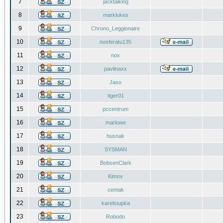
7
jacktalking
8
marklukes
9
Chrono_Leggionaire
10
nosferatu135
11
nox
12
pavlinaxx
13
Jaso
14
tiger01
15
pccentrum
16
marlowe
17
husnak
18
SYSMAN
19
BobsenClark
20
Kimov
21
cemak
22
karelstupka
23
Robodo