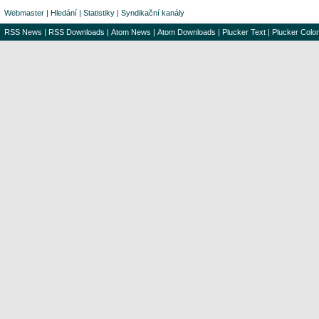
Webmaster
|
Hledání
|
Statistiky
|
Syndikační kanály
RSS News
|
RSS Downloads
|
Atom News
|
Atom Downloads
|
Plucker Text
|
Plucker Color