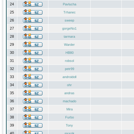
24
Pavlucha
25
Trhanec
26
sweep
27
gorgeNo1
28
tarmara
29
Warder
30
HB80
31
robsol
32
petr99
33
androidoll
34
ohr
35
andras
36
machado
37
Mira
38
Furbo
39
Tony
40
mrazik