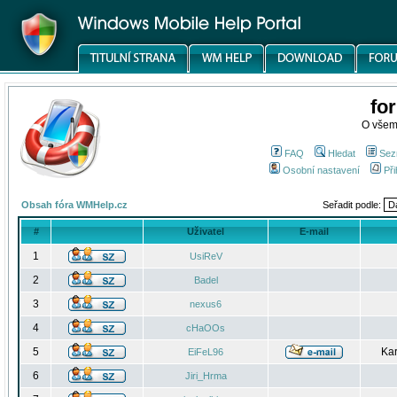
fo
O všem
FAQ
Hledat
Sez
Osobní nastavení
Při
Obsah fóra WMHelp.cz
Seřadit podle:
#
Uživatel
E-mail
1
UsiReV
2
Badel
3
nexus6
4
cHaOOs
5
Kar
EiFeL96
6
Jiri_Hrma