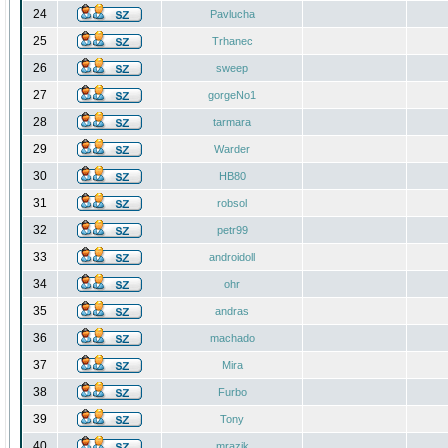
24
Pavlucha
25
Trhanec
26
sweep
27
gorgeNo1
28
tarmara
29
Warder
30
HB80
31
robsol
32
petr99
33
androidoll
34
ohr
35
andras
36
machado
37
Mira
38
Furbo
39
Tony
40
mrazik