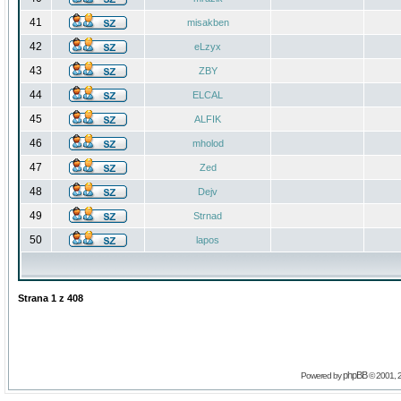
41
misakben
42
eLzyx
43
ZBY
44
ELCAL
45
ALFIK
46
mholod
47
Zed
48
Dejv
49
Strnad
50
lapos
Strana
1
z
408
phpBB
Powered by
© 2001, 