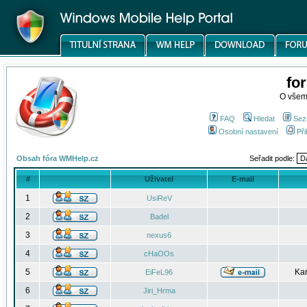
fo
O všem
FAQ
Hledat
Sez
Osobní nastavení
Při
Obsah fóra WMHelp.cz
Seřadit podle:
#
Uživatel
E-mail
1
UsiReV
2
Badel
3
nexus6
4
cHaOOs
5
Kar
EiFeL96
6
Jiri_Hrma