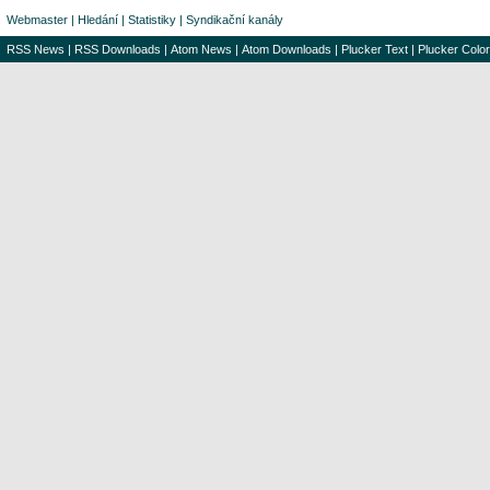
Webmaster
|
Hledání
|
Statistiky
|
Syndikační kanály
RSS News
|
RSS Downloads
|
Atom News
|
Atom Downloads
|
Plucker Text
|
Plucker Color