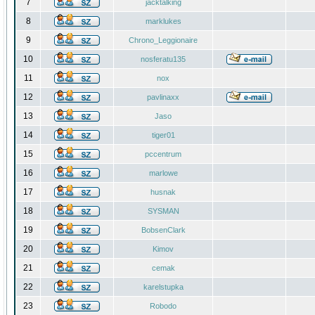
7
jacktalking
8
marklukes
9
Chrono_Leggionaire
10
nosferatu135
11
nox
12
pavlinaxx
13
Jaso
14
tiger01
15
pccentrum
16
marlowe
17
husnak
18
SYSMAN
19
BobsenClark
20
Kimov
21
cemak
22
karelstupka
23
Robodo