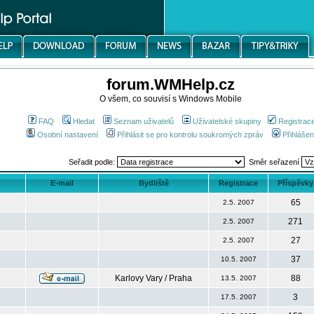
forum.WMHelp.cz
O všem, co souvisí s Windows Mobile
FAQ
Hledat
Seznam uživatelů
Uživatelské skupiny
Registrac
Osobní nastavení
Přihlásit se pro kontrolu soukromých zpráv
Přihlášen
Seřadit podle:
Směr seřazení
E-mail
Bydliště
Registrace
Příspěvky
65
2.5. 2007
271
2.5. 2007
27
2.5. 2007
37
10.5. 2007
Karlovy Vary / Praha
88
13.5. 2007
3
17.5. 2007