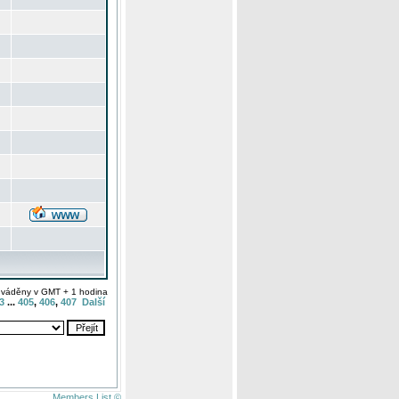
uváděny v GMT + 1 hodina
3
...
405
,
406
,
407
Další
Members List ©