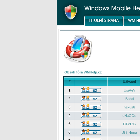
Obsah fóra WMHelp.cz
#
Uživatel
1
UsiReV
2
Badel
3
nexus6
4
cHaOOs
5
EiFeL96
6
Jiri_Hrma