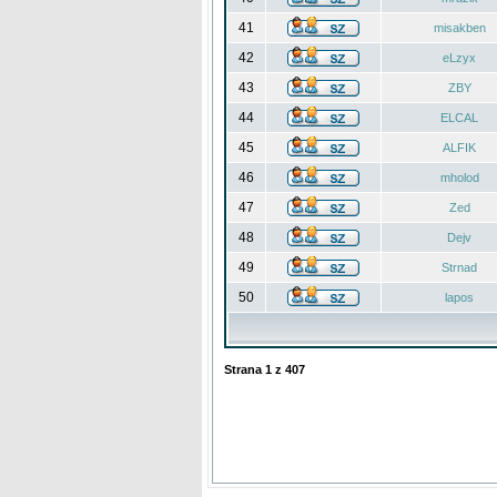
41
misakben
42
eLzyx
43
ZBY
44
ELCAL
45
ALFIK
46
mholod
47
Zed
48
Dejv
49
Strnad
50
lapos
Strana
1
z
407