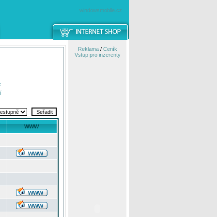
windowsmobile.cz
Reklama
/
Ceník
Vstup pro inzerenty
e
í
WWW