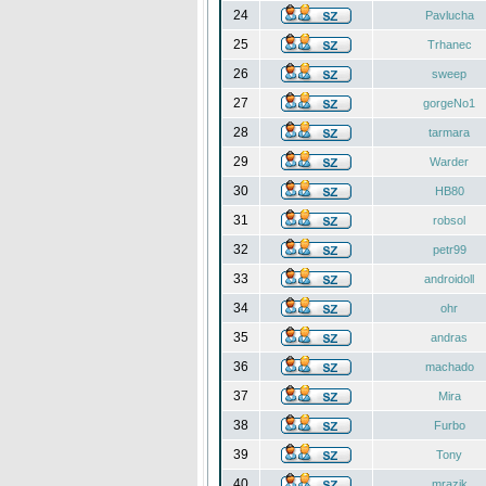
24
Pavlucha
25
Trhanec
26
sweep
27
gorgeNo1
28
tarmara
29
Warder
30
HB80
31
robsol
32
petr99
33
androidoll
34
ohr
35
andras
36
machado
37
Mira
38
Furbo
39
Tony
40
mrazik