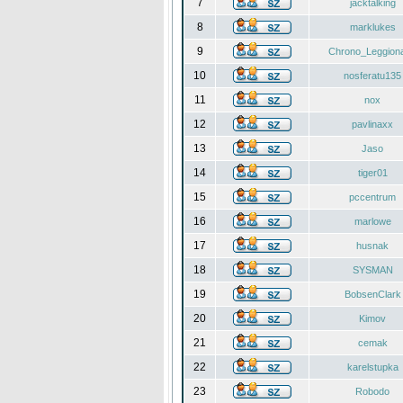
7
jacktalking
8
marklukes
9
Chrono_Leggiona
10
nosferatu135
11
nox
12
pavlinaxx
13
Jaso
14
tiger01
15
pccentrum
16
marlowe
17
husnak
18
SYSMAN
19
BobsenClark
20
Kimov
21
cemak
22
karelstupka
23
Robodo