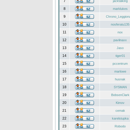
7
jacktalking
8
marklukes
9
Chrono_Leggiona
10
nosferatu135
11
nox
12
pavlinaxx
13
Jaso
14
tiger01
15
pccentrum
16
marlowe
17
husnak
18
SYSMAN
19
BobsenClark
20
Kimov
21
cemak
22
karelstupka
23
Robodo