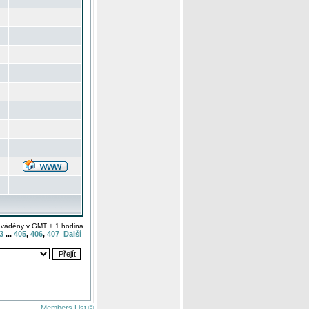
uváděny v GMT + 1 hodina
3
...
405
,
406
,
407
Další
Members List ©