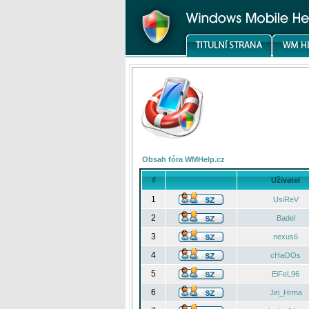
Obsah fóra WMHelp.cz
#
Uživatel
1
UsiReV
2
Badel
3
nexus6
4
cHaOOs
5
EiFeL96
6
Jiri_Hrma