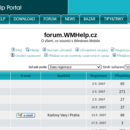
forum.WMHelp.cz
O všem, co souvisí s Windows Mobile
FAQ
Hledat
Seznam uživatelů
Uživatelské skupiny
Registrac
Osobní nastavení
Přihlásit se pro kontrolu soukromých zpráv
Přihlášen
Seřadit podle:
Směr seřazení
E-mail
Bydliště
Registrace
Příspěvky
65
2.5. 2007
271
2.5. 2007
27
2.5. 2007
37
10.5. 2007
Karlovy Vary / Praha
88
13.5. 2007
3
17.5. 2007