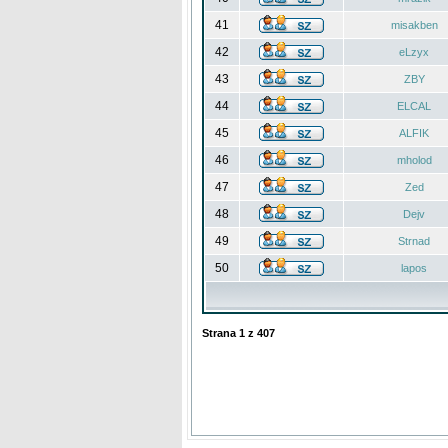
41
misakben
42
eLzyx
43
ZBY
44
ELCAL
45
ALFIK
46
mholod
47
Zed
48
Dejv
49
Strnad
50
lapos
Strana
1
z
407