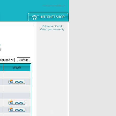
windowsmobile.cz
Reklama
/
Ceník
Vstup pro inzerenty
e
í
WWW