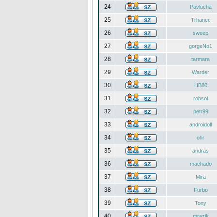
24
Pavlucha
25
Trhanec
26
sweep
27
gorgeNo1
28
tarmara
29
Warder
30
HB80
31
robsol
32
petr99
33
androidoll
34
ohr
35
andras
36
machado
37
Mira
38
Furbo
39
Tony
40
mrazik