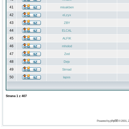
41
misakben
42
eLzyx
43
ZBY
44
ELCAL
45
ALFIK
46
mholod
47
Zed
48
Dejv
49
Strnad
50
lapos
Strana
1
z
407
phpBB
Powered by
© 2001, 