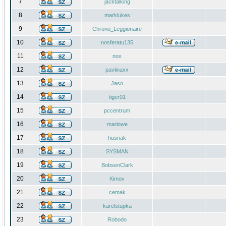
7
jacktalking
8
marklukes
9
Chrono_Leggionaire
10
nosferatu135
11
nox
12
pavlinaxx
13
Jaso
14
tiger01
15
pccentrum
16
marlowe
17
husnak
18
SYSMAN
19
BobsenClark
20
Kimov
21
cemak
22
karelstupka
23
Robodo