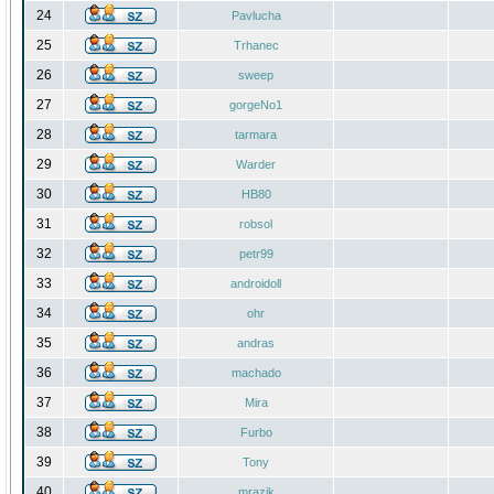
24
Pavlucha
25
Trhanec
26
sweep
27
gorgeNo1
28
tarmara
29
Warder
30
HB80
31
robsol
32
petr99
33
androidoll
34
ohr
35
andras
36
machado
37
Mira
38
Furbo
39
Tony
40
mrazik