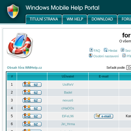
fo
O všem
FAQ
Hledat
Sez
Osobní nastavení
Při
Obsah fóra WMHelp.cz
Seřadit podle:
#
Uživatel
E-mail
1
UsiReV
2
Badel
3
nexus6
4
cHaOOs
5
Kar
EiFeL96
6
Jiri_Hrma