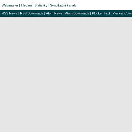
Webmaster
|
Hledání
|
Statistiky
|
Syndikační kanály
RSS News
|
RSS Downloads
|
Atom News
|
Atom Downloads
|
Plucker Text
|
Plucker Color