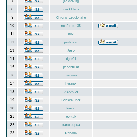
7
jacktalking
8
marklukes
9
Chrono_Leggionaire
10
nosferatu135
11
nox
12
pavlinaxx
13
Jaso
14
tiger01
15
pccentrum
16
marlowe
17
husnak
18
SYSMAN
19
BobsenClark
20
Kimov
21
cemak
22
karelstupka
23
Robodo