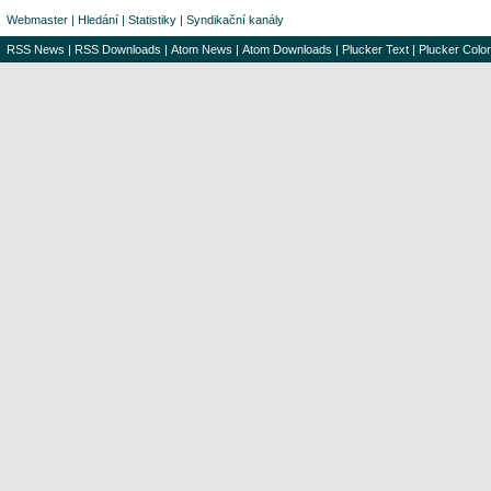
Webmaster
|
Hledání
|
Statistiky
|
Syndikační kanály
RSS News
|
RSS Downloads
|
Atom News
|
Atom Downloads
|
Plucker Text
|
Plucker Color