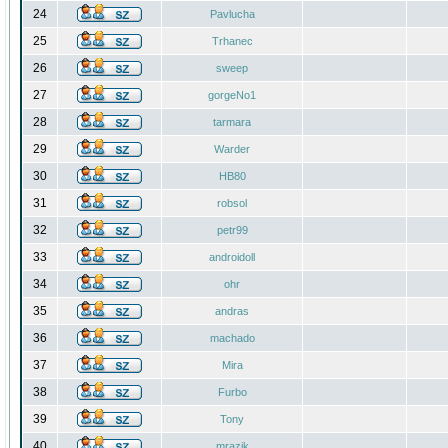
24
Pavlucha
25
Trhanec
26
sweep
27
gorgeNo1
28
tarmara
29
Warder
30
HB80
31
robsol
32
petr99
33
androidoll
34
ohr
35
andras
36
machado
37
Mira
38
Furbo
39
Tony
40
mrazik