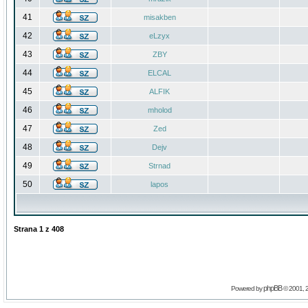
41
misakben
42
eLzyx
43
ZBY
44
ELCAL
45
ALFIK
46
mholod
47
Zed
48
Dejv
49
Strnad
50
lapos
Strana
1
z
408
phpBB
Powered by
© 2001, 