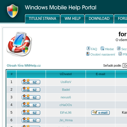
fo
O všem
FAQ
Hledat
Sez
Osobní nastavení
Při
Obsah fóra WMHelp.cz
Seřadit podle:
#
Uživatel
E-mail
1
UsiReV
2
Badel
3
nexus6
4
cHaOOs
5
Kar
EiFeL96
6
Jiri_Hrma