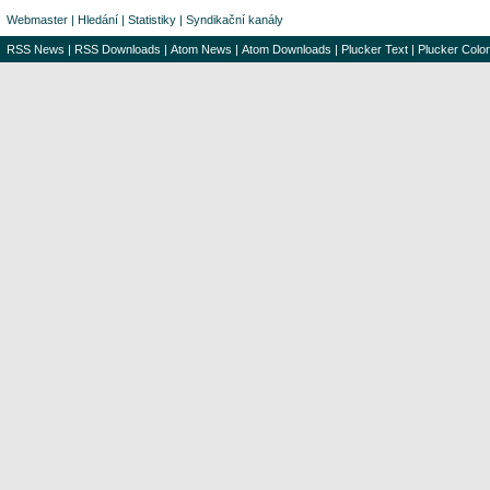
Webmaster
|
Hledání
|
Statistiky
|
Syndikační kanály
RSS News
|
RSS Downloads
|
Atom News
|
Atom Downloads
|
Plucker Text
|
Plucker Color