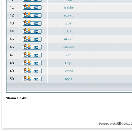
41
misakben
42
eLzyx
43
ZBY
44
ELCAL
45
ALFIK
46
mholod
47
Zed
48
Dejv
49
Strnad
50
lapos
Strana
1
z
408
phpBB
Powered by
© 2001, 