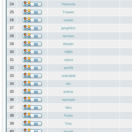
24
Pavlucha
25
Trhanec
26
sweep
27
gorgeNo1
28
tarmara
29
Warder
30
HB80
31
robsol
32
petr99
33
androidoll
34
ohr
35
andras
36
machado
37
Mira
38
Furbo
39
Tony
40
mrazik