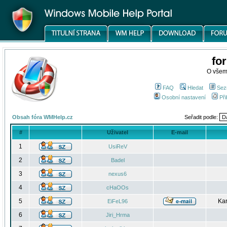
fo
O všem
FAQ
Hledat
Sez
Osobní nastavení
Při
Obsah fóra WMHelp.cz
Seřadit podle:
#
Uživatel
E-mail
1
UsiReV
2
Badel
3
nexus6
4
cHaOOs
5
Kar
EiFeL96
6
Jiri_Hrma