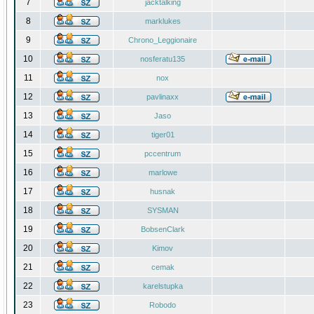
7
jacktalking
8
marklukes
9
Chrono_Leggionaire
10
nosferatu135
11
nox
12
pavlinaxx
13
Jaso
14
tiger01
15
pccentrum
16
marlowe
17
husnak
18
SYSMAN
19
BobsenClark
20
Kimov
21
cemak
22
karelstupka
23
Robodo