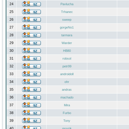
24
Pavlucha
25
Trhanec
26
sweep
27
gorgeNo1
28
tarmara
29
Warder
30
HB80
31
robsol
32
petr99
33
androidoll
34
ohr
35
andras
36
machado
37
Mira
38
Furbo
39
Tony
40
mrazik