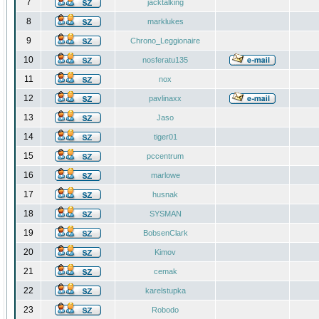
7
jacktalking
8
marklukes
9
Chrono_Leggionaire
10
nosferatu135
11
nox
12
pavlinaxx
13
Jaso
14
tiger01
15
pccentrum
16
marlowe
17
husnak
18
SYSMAN
19
BobsenClark
20
Kimov
21
cemak
22
karelstupka
23
Robodo