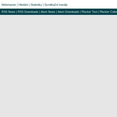
Webmaster
|
Hledání
|
Statistiky
|
Syndikační kanály
RSS News
|
RSS Downloads
|
Atom News
|
Atom Downloads
|
Plucker Text
|
Plucker Color