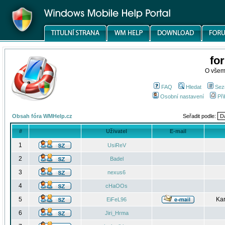
fo
O všem
FAQ
Hledat
Sez
Osobní nastavení
Při
Obsah fóra WMHelp.cz
Seřadit podle:
#
Uživatel
E-mail
1
UsiReV
2
Badel
3
nexus6
4
cHaOOs
5
Kar
EiFeL96
6
Jiri_Hrma