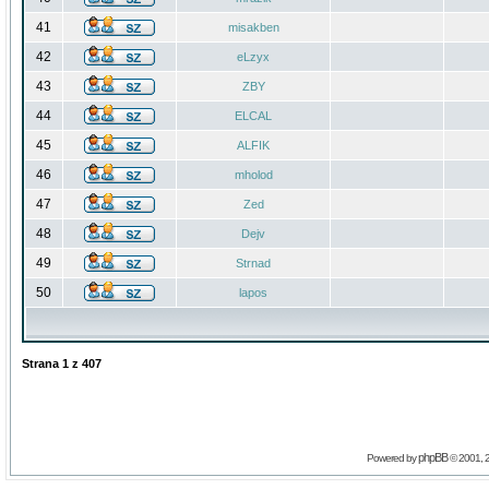
41
misakben
42
eLzyx
43
ZBY
44
ELCAL
45
ALFIK
46
mholod
47
Zed
48
Dejv
49
Strnad
50
lapos
Strana
1
z
407
phpBB
Powered by
© 2001, 