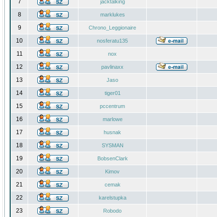
7
jacktalking
8
marklukes
9
Chrono_Leggionaire
10
nosferatu135
11
nox
12
pavlinaxx
13
Jaso
14
tiger01
15
pccentrum
16
marlowe
17
husnak
18
SYSMAN
19
BobsenClark
20
Kimov
21
cemak
22
karelstupka
23
Robodo