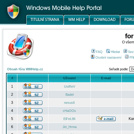
fo
O všem
FAQ
Hledat
Sez
Osobní nastavení
Při
Obsah fóra WMHelp.cz
Seřadit podle:
#
Uživatel
E-mail
1
UsiReV
2
Badel
3
nexus6
4
cHaOOs
5
Kar
EiFeL96
6
Jiri_Hrma