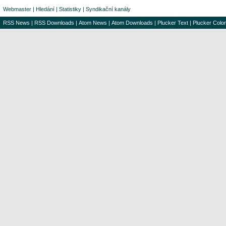
Webmaster
|
Hledání
|
Statistiky
|
Syndikační kanály
RSS News
|
RSS Downloads
|
Atom News
|
Atom Downloads
|
Plucker Text
|
Plucker Color