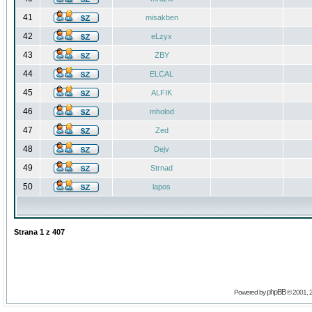
41
misakben
42
eLzyx
43
ZBY
44
ELCAL
45
ALFIK
46
mholod
47
Zed
48
Dejv
49
Strnad
50
lapos
Strana
1
z
407
phpBB
Powered by
© 2001, 