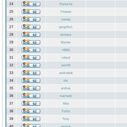
24
Pavlucha
25
Trhanec
26
sweep
27
gorgeNo1
28
tarmara
29
Warder
30
HB80
31
robsol
32
petr99
33
androidoll
34
ohr
35
andras
36
machado
37
Mira
38
Furbo
39
Tony
40
mrazik