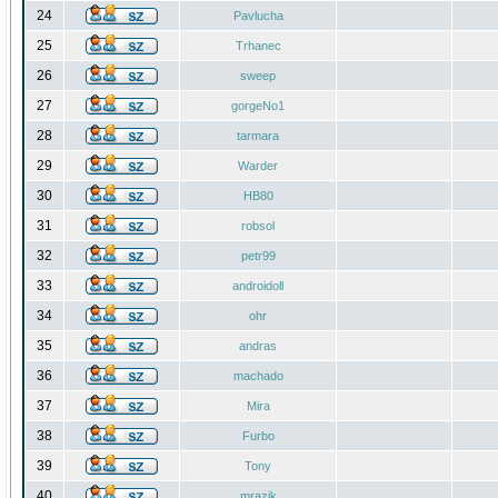
24
Pavlucha
25
Trhanec
26
sweep
27
gorgeNo1
28
tarmara
29
Warder
30
HB80
31
robsol
32
petr99
33
androidoll
34
ohr
35
andras
36
machado
37
Mira
38
Furbo
39
Tony
40
mrazik