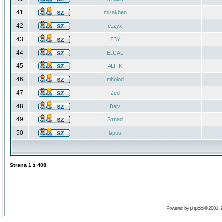
41
misakben
42
eLzyx
43
ZBY
44
ELCAL
45
ALFIK
46
mholod
47
Zed
48
Dejv
49
Strnad
50
lapos
Strana
1
z
408
phpBB
Powered by
© 2001, 