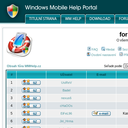
fo
O všem
FAQ
Hledat
Sez
Osobní nastavení
Při
Obsah fóra WMHelp.cz
Seřadit podle:
#
Uživatel
E-mail
1
UsiReV
2
Badel
3
nexus6
4
cHaOOs
5
Kar
EiFeL96
6
Jiri_Hrma