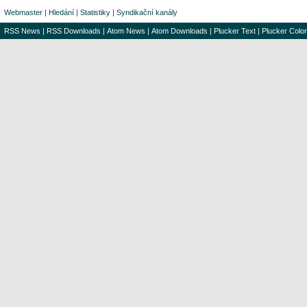
Webmaster
|
Hledání
|
Statistiky
|
Syndikační kanály
RSS News
|
RSS Downloads
|
Atom News
|
Atom Downloads
|
Plucker Text
|
Plucker Color