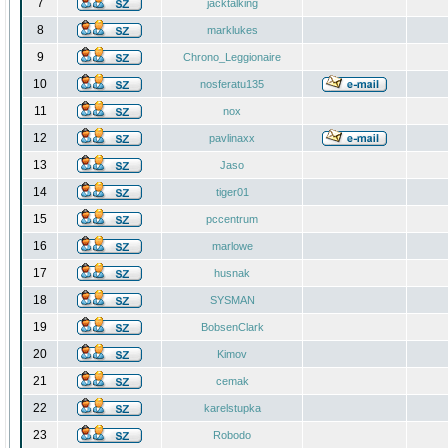
7
jacktalking
8
marklukes
9
Chrono_Leggionaire
10
nosferatu135
11
nox
12
pavlinaxx
13
Jaso
14
tiger01
15
pccentrum
16
marlowe
17
husnak
18
SYSMAN
19
BobsenClark
20
Kimov
21
cemak
22
karelstupka
23
Robodo