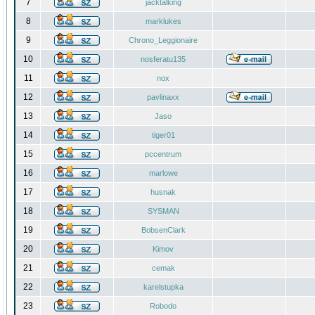
7
jacktalking
8
marklukes
9
Chrono_Leggionaire
10
nosferatu135
11
nox
12
pavlinaxx
13
Jaso
14
tiger01
15
pccentrum
16
marlowe
17
husnak
18
SYSMAN
19
BobsenClark
20
Kimov
21
cemak
22
karelstupka
23
Robodo