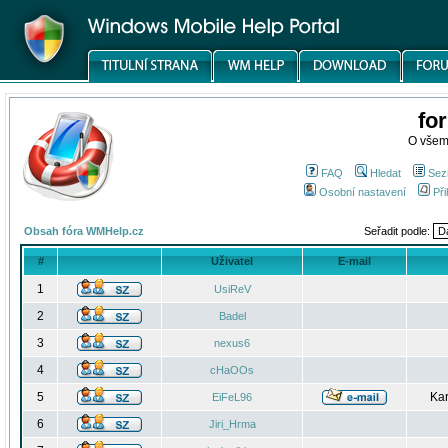
fo
O všem
FAQ
Hledat
Sez
Osobní nastavení
Při
Obsah fóra WMHelp.cz
Seřadit podle:
#
Uživatel
E-mail
1
UsiReV
2
Badel
3
nexus6
4
cHaOOs
5
Kar
EiFeL96
6
Jiri_Hrma