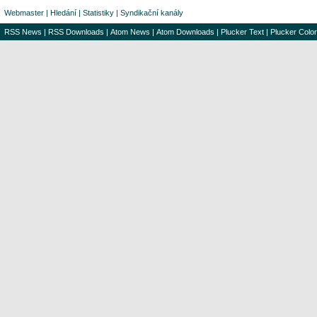
Webmaster
|
Hledání
|
Statistiky
|
Syndikační kanály
RSS News
|
RSS Downloads
|
Atom News
|
Atom Downloads
|
Plucker Text
|
Plucker Color