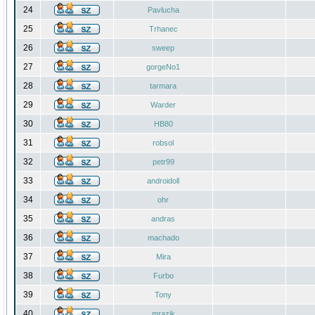
24
Pavlucha
25
Trhanec
26
sweep
27
gorgeNo1
28
tarmara
29
Warder
30
HB80
31
robsol
32
petr99
33
androidoll
34
ohr
35
andras
36
machado
37
Mira
38
Furbo
39
Tony
40
mrazik