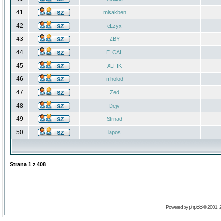
41
misakben
42
eLzyx
43
ZBY
44
ELCAL
45
ALFIK
46
mholod
47
Zed
48
Dejv
49
Strnad
50
lapos
Strana
1
z
408
phpBB
Powered by
© 2001, 