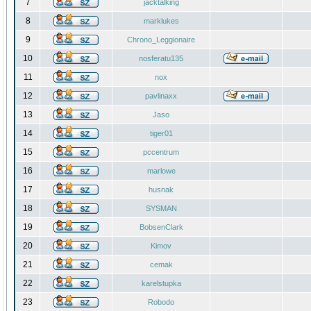
7
jacktalking
8
marklukes
9
Chrono_Leggionaire
10
nosferatu135
11
nox
12
pavlinaxx
13
Jaso
14
tiger01
15
pccentrum
16
marlowe
17
husnak
18
SYSMAN
19
BobsenClark
20
Kimov
21
cemak
22
karelstupka
23
Robodo