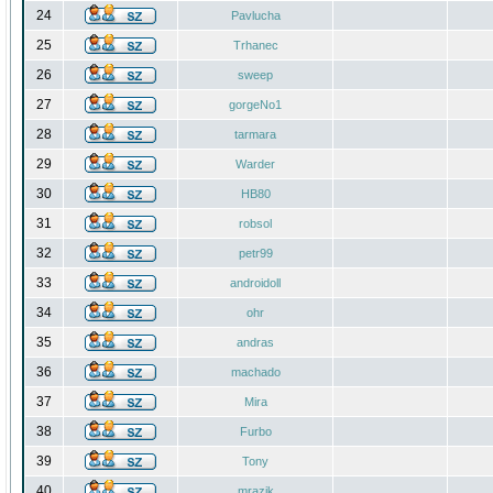
24
Pavlucha
25
Trhanec
26
sweep
27
gorgeNo1
28
tarmara
29
Warder
30
HB80
31
robsol
32
petr99
33
androidoll
34
ohr
35
andras
36
machado
37
Mira
38
Furbo
39
Tony
40
mrazik