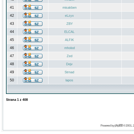
41
misakben
42
eLzyx
43
ZBY
44
ELCAL
45
ALFIK
46
mholod
47
Zed
48
Dejv
49
Strnad
50
lapos
Strana
1
z
408
phpBB
Powered by
© 2001, 