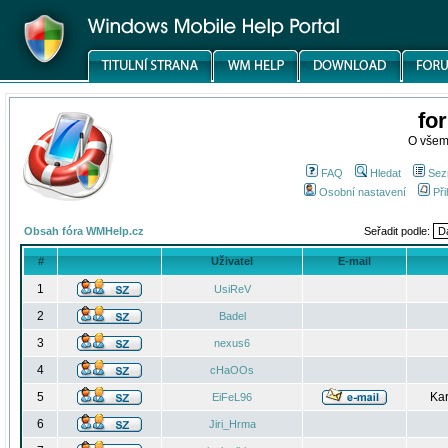
fo
O všem
FAQ
Hledat
Sez
Osobní nastavení
Při
Obsah fóra WMHelp.cz
Seřadit podle:
#
Uživatel
E-mail
1
UsiReV
2
Badel
3
nexus6
4
cHaOOs
5
Kar
EiFeL96
6
Jiri_Hrma