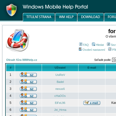
fo
O všem
FAQ
Hledat
Sez
Osobní nastavení
Při
Obsah fóra WMHelp.cz
Seřadit podle:
#
Uživatel
E-mail
1
UsiReV
2
Badel
3
nexus6
4
cHaOOs
5
Kar
EiFeL96
6
Jiri_Hrma