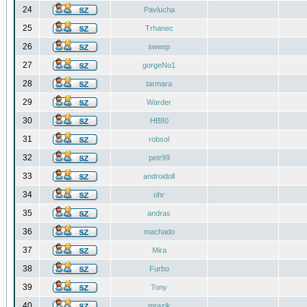
24
Pavlucha
25
Trhanec
26
sweep
27
gorgeNo1
28
tarmara
29
Warder
30
HB80
31
robsol
32
petr99
33
androidoll
34
ohr
35
andras
36
machado
37
Mira
38
Furbo
39
Tony
40
mrazik