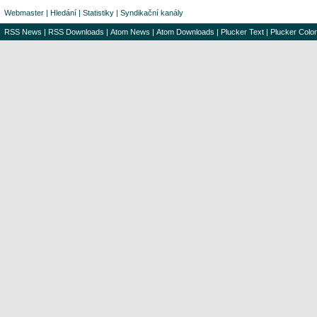
Webmaster
|
Hledání
|
Statistiky
|
Syndikační kanály
RSS News
|
RSS Downloads
|
Atom News
|
Atom Downloads
|
Plucker Text
|
Plucker Color