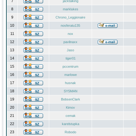
7
jacktalking
8
marklukes
9
Chrono_Leggionaire
10
nosferatu135
11
nox
12
pavlinaxx
13
Jaso
14
tiger01
15
pccentrum
16
marlowe
17
husnak
18
SYSMAN
19
BobsenClark
20
Kimov
21
cemak
22
karelstupka
23
Robodo