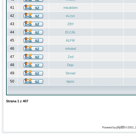
41
misakben
42
eLzyx
43
ZBY
44
ELCAL
45
ALFIK
46
mholod
47
Zed
48
Dejv
49
Strnad
50
lapos
Strana
1
z
407
phpBB
Powered by
© 2001, 