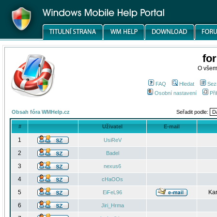
fo
O všem
FAQ
Hledat
Sez
Osobní nastavení
Při
Obsah fóra WMHelp.cz
Seřadit podle:
#
Uživatel
E-mail
1
UsiReV
2
Badel
3
nexus6
4
cHaOOs
5
Kar
EiFeL96
6
Jiri_Hrma