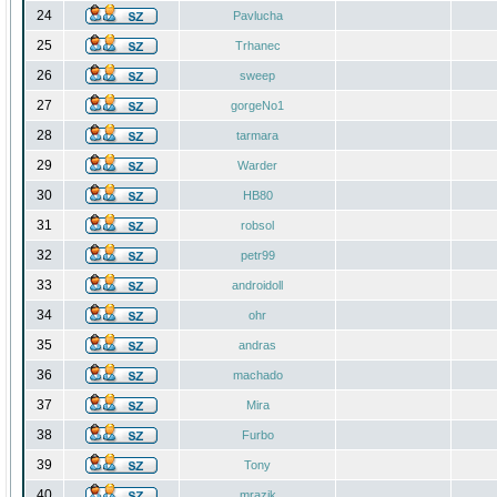
24
Pavlucha
25
Trhanec
26
sweep
27
gorgeNo1
28
tarmara
29
Warder
30
HB80
31
robsol
32
petr99
33
androidoll
34
ohr
35
andras
36
machado
37
Mira
38
Furbo
39
Tony
40
mrazik