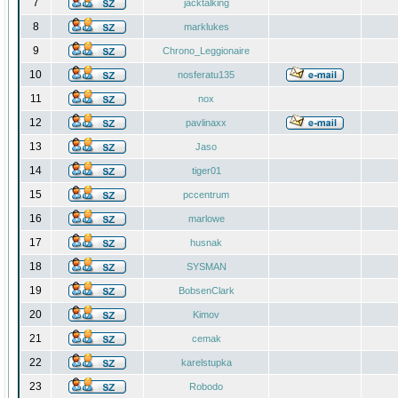
7
jacktalking
8
marklukes
9
Chrono_Leggionaire
10
nosferatu135
11
nox
12
pavlinaxx
13
Jaso
14
tiger01
15
pccentrum
16
marlowe
17
husnak
18
SYSMAN
19
BobsenClark
20
Kimov
21
cemak
22
karelstupka
23
Robodo