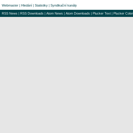
Webmaster
|
Hledání
|
Statistiky
|
Syndikační kanály
RSS News
|
RSS Downloads
|
Atom News
|
Atom Downloads
|
Plucker Text
|
Plucker Color