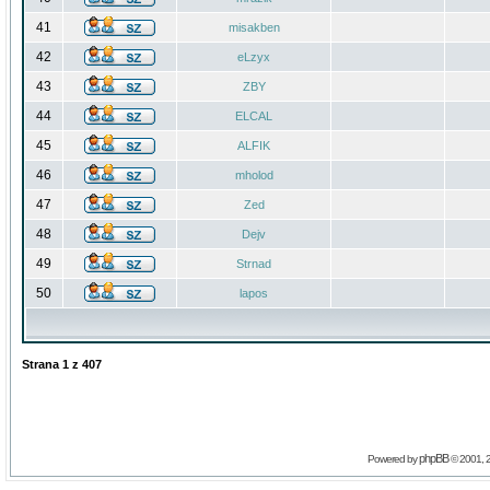
41
misakben
42
eLzyx
43
ZBY
44
ELCAL
45
ALFIK
46
mholod
47
Zed
48
Dejv
49
Strnad
50
lapos
Strana
1
z
407
phpBB
Powered by
© 2001, 