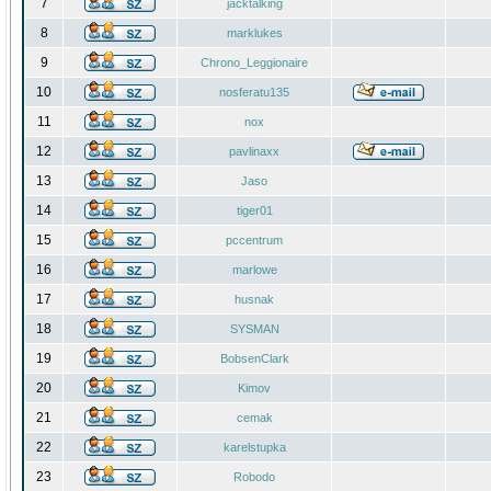
7
jacktalking
8
marklukes
9
Chrono_Leggionaire
10
nosferatu135
11
nox
12
pavlinaxx
13
Jaso
14
tiger01
15
pccentrum
16
marlowe
17
husnak
18
SYSMAN
19
BobsenClark
20
Kimov
21
cemak
22
karelstupka
23
Robodo