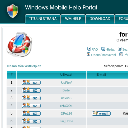
fo
O všem
FAQ
Hledat
Sez
Osobní nastavení
Při
Obsah fóra WMHelp.cz
Seřadit podle:
#
Uživatel
E-mail
1
UsiReV
2
Badel
3
nexus6
4
cHaOOs
5
Kar
EiFeL96
6
Jiri_Hrma