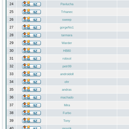
24
Pavlucha
25
Trhanec
26
sweep
27
gorgeNo1
28
tarmara
29
Warder
30
HB80
31
robsol
32
petr99
33
androidoll
34
ohr
35
andras
36
machado
37
Mira
38
Furbo
39
Tony
40
mrazik