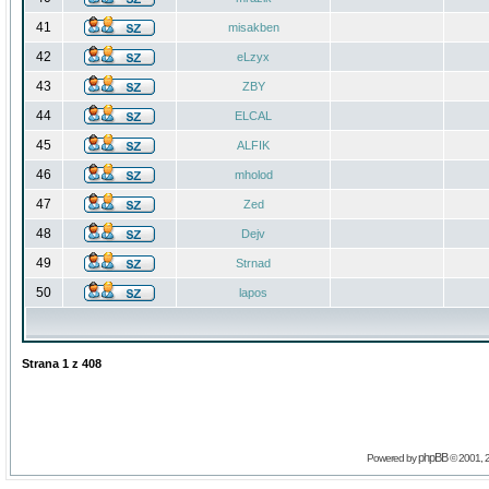
41
misakben
42
eLzyx
43
ZBY
44
ELCAL
45
ALFIK
46
mholod
47
Zed
48
Dejv
49
Strnad
50
lapos
Strana
1
z
408
phpBB
Powered by
© 2001, 