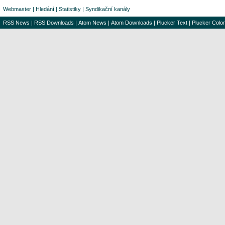
Webmaster
|
Hledání
|
Statistiky
|
Syndikační kanály
RSS News
|
RSS Downloads
|
Atom News
|
Atom Downloads
|
Plucker Text
|
Plucker Color