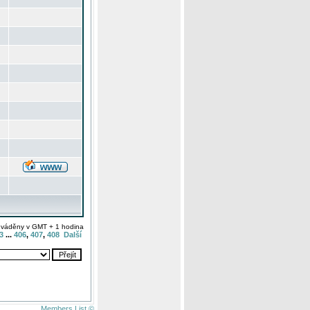
uváděny v GMT + 1 hodina
3
...
406
,
407
,
408
Další
Members List ©