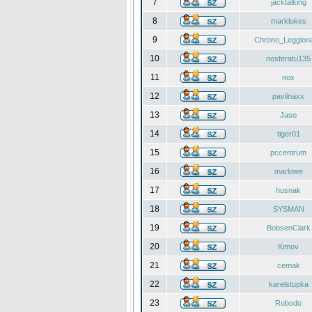
7
jacktalking
8
marklukes
9
Chrono_Leggiona
10
nosferatu135
11
nox
12
pavlinaxx
13
Jaso
14
tiger01
15
pccentrum
16
marlowe
17
husnak
18
SYSMAN
19
BobsenClark
20
Kimov
21
cemak
22
karelstupka
23
Robodo