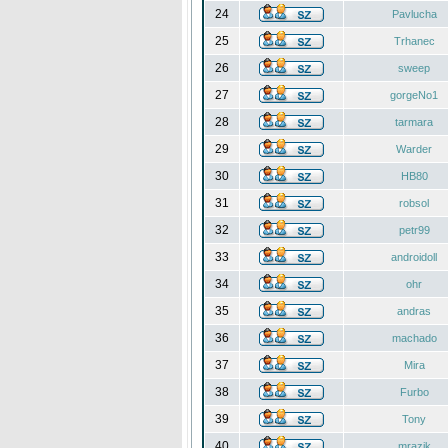
24
Pavlucha
25
Trhanec
26
sweep
27
gorgeNo1
28
tarmara
29
Warder
30
HB80
31
robsol
32
petr99
33
androidoll
34
ohr
35
andras
36
machado
37
Mira
38
Furbo
39
Tony
40
mrazik