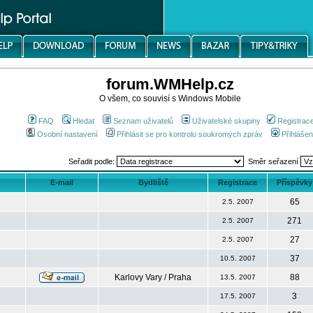
forum.WMHelp.cz
O všem, co souvisí s Windows Mobile
FAQ
Hledat
Seznam uživatelů
Uživatelské skupiny
Registrac
Osobní nastavení
Přihlásit se pro kontrolu soukromých zpráv
Přihlášen
Seřadit podle:
Směr seřazení
E-mail
Bydliště
Registrace
Příspěvky
65
2.5. 2007
271
2.5. 2007
27
2.5. 2007
37
10.5. 2007
Karlovy Vary / Praha
88
13.5. 2007
3
17.5. 2007