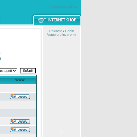
windowsmobile.cz
Reklama
/
Ceník
Vstup pro inzerenty
e
í
WWW