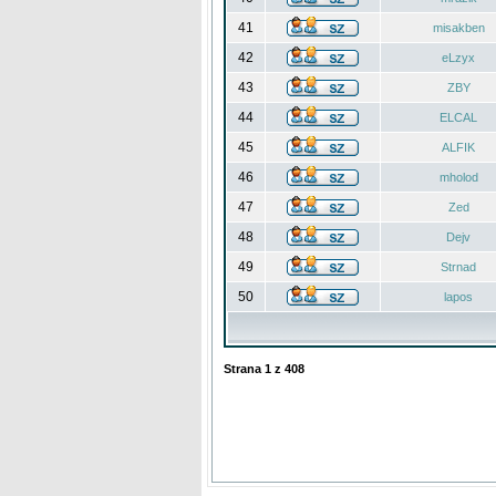
41
misakben
42
eLzyx
43
ZBY
44
ELCAL
45
ALFIK
46
mholod
47
Zed
48
Dejv
49
Strnad
50
lapos
Strana
1
z
408