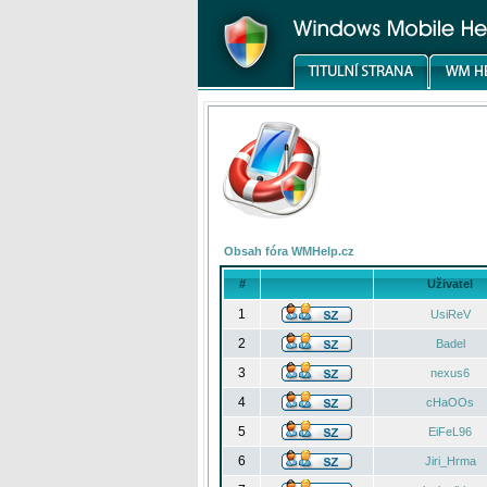
Obsah fóra WMHelp.cz
#
Uživatel
1
UsiReV
2
Badel
3
nexus6
4
cHaOOs
5
EiFeL96
6
Jiri_Hrma