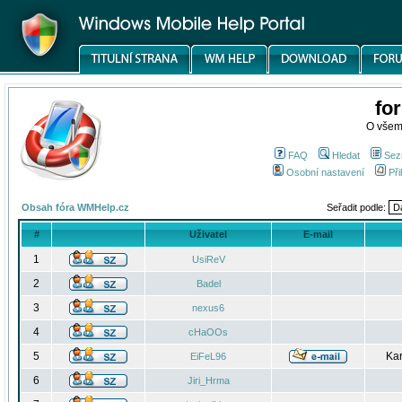
fo
O všem
FAQ
Hledat
Sez
Osobní nastavení
Při
Obsah fóra WMHelp.cz
Seřadit podle:
#
Uživatel
E-mail
1
UsiReV
2
Badel
3
nexus6
4
cHaOOs
5
Kar
EiFeL96
6
Jiri_Hrma