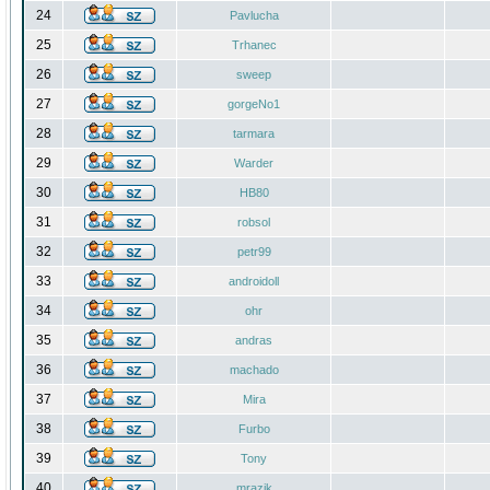
24
Pavlucha
25
Trhanec
26
sweep
27
gorgeNo1
28
tarmara
29
Warder
30
HB80
31
robsol
32
petr99
33
androidoll
34
ohr
35
andras
36
machado
37
Mira
38
Furbo
39
Tony
40
mrazik