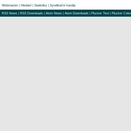
Webmaster
|
Hledání
|
Statistiky
|
Syndikační kanály
RSS News
|
RSS Downloads
|
Atom News
|
Atom Downloads
|
Plucker Text
|
Plucker Color