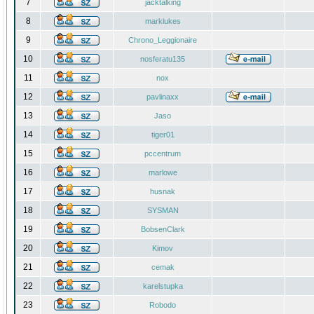
7
jacktalking
8
marklukes
9
Chrono_Leggionaire
10
nosferatu135
11
nox
12
pavlinaxx
13
Jaso
14
tiger01
15
pccentrum
16
marlowe
17
husnak
18
SYSMAN
19
BobsenClark
20
Kimov
21
cemak
22
karelstupka
23
Robodo