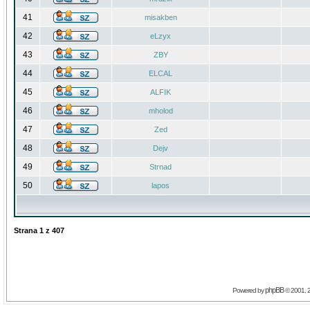
41
misakben
42
eLzyx
43
ZBY
44
ELCAL
45
ALFIK
46
mholod
47
Zed
48
Dejv
49
Strnad
50
lapos
Strana
1
z
407
phpBB
Powered by
© 2001, 