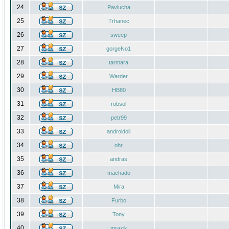
24
Pavlucha
25
Trhanec
26
sweep
27
gorgeNo1
28
tarmara
29
Warder
30
HB80
31
robsol
32
petr99
33
androidoll
34
ohr
35
andras
36
machado
37
Mira
38
Furbo
39
Tony
40
mrazik