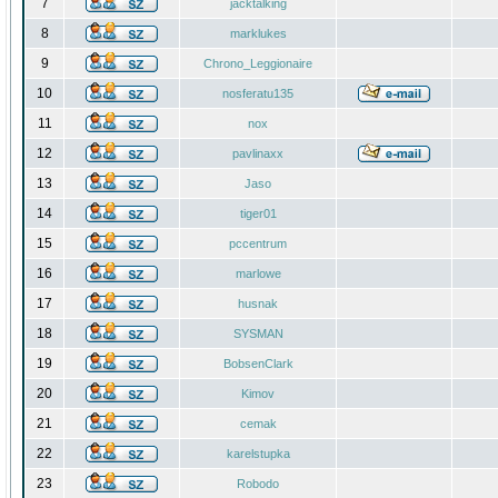
7
jacktalking
8
marklukes
9
Chrono_Leggionaire
10
nosferatu135
11
nox
12
pavlinaxx
13
Jaso
14
tiger01
15
pccentrum
16
marlowe
17
husnak
18
SYSMAN
19
BobsenClark
20
Kimov
21
cemak
22
karelstupka
23
Robodo