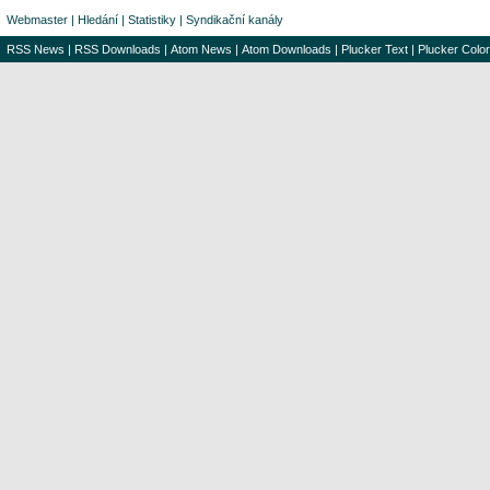
Webmaster
|
Hledání
|
Statistiky
|
Syndikační kanály
RSS News
|
RSS Downloads
|
Atom News
|
Atom Downloads
|
Plucker Text
|
Plucker Color