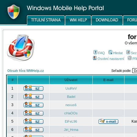
fo
O všem
FAQ
Hledat
Sez
Osobní nastavení
Při
Obsah fóra WMHelp.cz
Seřadit podle:
#
Uživatel
E-mail
1
UsiReV
2
Badel
3
nexus6
4
cHaOOs
5
Kar
EiFeL96
6
Jiri_Hrma