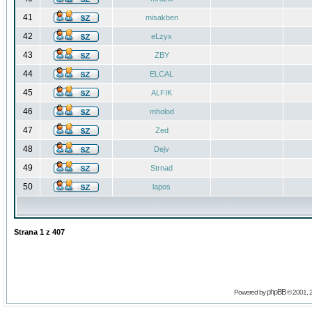
41
misakben
42
eLzyx
43
ZBY
44
ELCAL
45
ALFIK
46
mholod
47
Zed
48
Dejv
49
Strnad
50
lapos
Strana
1
z
407
phpBB
Powered by
© 2001, 