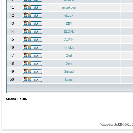
41
misakben
42
eLzyx
43
ZBY
44
ELCAL
45
ALFIK
46
mholod
47
Zed
48
Dejv
49
Strnad
50
lapos
Strana
1
z
407
phpBB
Powered by
© 2001, 