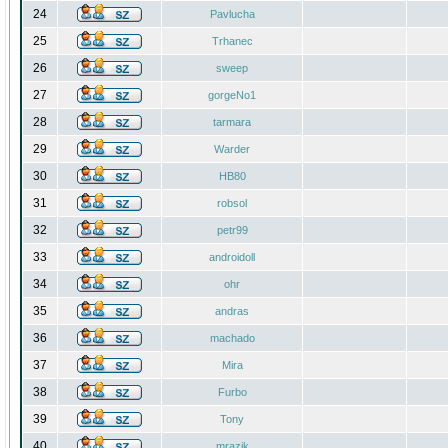
24
Pavlucha
25
Trhanec
26
sweep
27
gorgeNo1
28
tarmara
29
Warder
30
HB80
31
robsol
32
petr99
33
androidoll
34
ohr
35
andras
36
machado
37
Mira
38
Furbo
39
Tony
40
mrazik