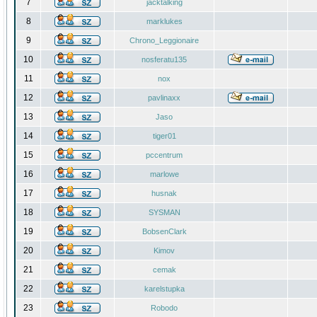
7
jacktalking
8
marklukes
9
Chrono_Leggionaire
10
nosferatu135
11
nox
12
pavlinaxx
13
Jaso
14
tiger01
15
pccentrum
16
marlowe
17
husnak
18
SYSMAN
19
BobsenClark
20
Kimov
21
cemak
22
karelstupka
23
Robodo