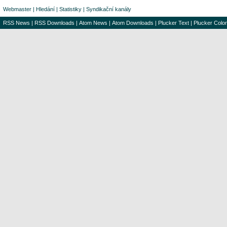
Webmaster
|
Hledání
|
Statistiky
|
Syndikační kanály
RSS News
|
RSS Downloads
|
Atom News
|
Atom Downloads
|
Plucker Text
|
Plucker Color