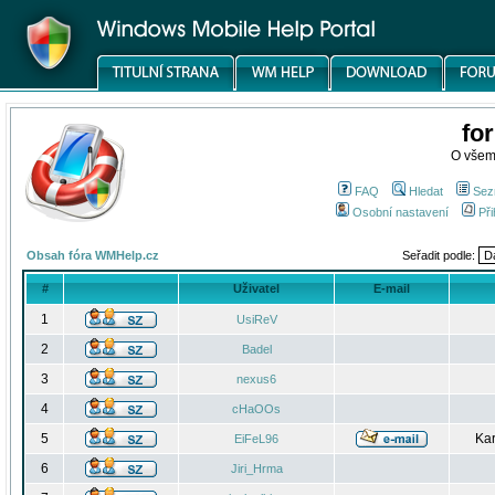
fo
O všem
FAQ
Hledat
Sez
Osobní nastavení
Při
Obsah fóra WMHelp.cz
Seřadit podle:
#
Uživatel
E-mail
1
UsiReV
2
Badel
3
nexus6
4
cHaOOs
5
Kar
EiFeL96
6
Jiri_Hrma