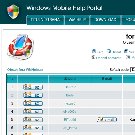
fo
O všem
FAQ
Hledat
Sez
Osobní nastavení
Při
Obsah fóra WMHelp.cz
Seřadit podle:
#
Uživatel
E-mail
1
UsiReV
2
Badel
3
nexus6
4
cHaOOs
5
Kar
EiFeL96
6
Jiri_Hrma