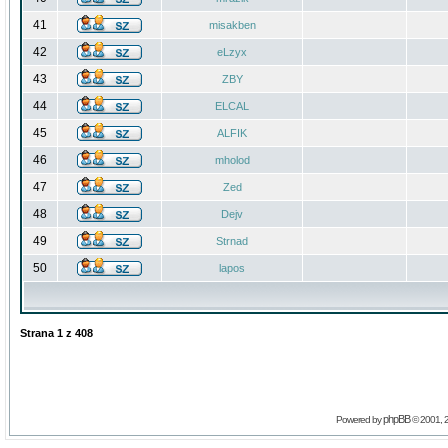
41
misakben
42
eLzyx
43
ZBY
44
ELCAL
45
ALFIK
46
mholod
47
Zed
48
Dejv
49
Strnad
50
lapos
Strana
1
z
408
phpBB
Powered by
© 2001, 