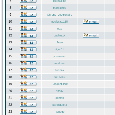
7
jacktalking
8
marklukes
9
Chrono_Leggionaire
10
nosferatu135
11
nox
12
pavlinaxx
13
Jaso
14
tiger01
15
pccentrum
16
marlowe
17
husnak
18
SYSMAN
19
BobsenClark
20
Kimov
21
cemak
22
karelstupka
23
Robodo