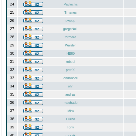
24
Pavlucha
25
Trhanec
26
sweep
27
gorgeNo1
28
tarmara
29
Warder
30
HB80
31
robsol
32
petr99
33
androidoll
34
ohr
35
andras
36
machado
37
Mira
38
Furbo
39
Tony
40
mrazik