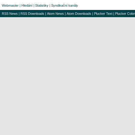
Webmaster
|
Hledání
|
Statistiky
|
Syndikační kanály
RSS News
|
RSS Downloads
|
Atom News
|
Atom Downloads
|
Plucker Text
|
Plucker Color