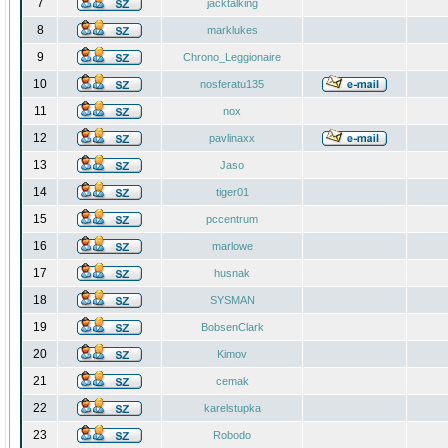
7
jacktalking
8
marklukes
9
Chrono_Leggionaire
10
nosferatu135
11
nox
12
pavlinaxx
13
Jaso
14
tiger01
15
pccentrum
16
marlowe
17
husnak
18
SYSMAN
19
BobsenClark
20
Kimov
21
cemak
22
karelstupka
23
Robodo