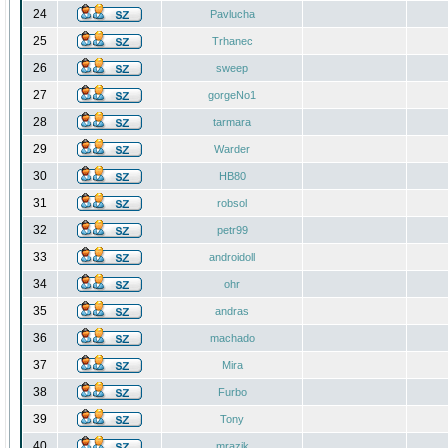
24
Pavlucha
25
Trhanec
26
sweep
27
gorgeNo1
28
tarmara
29
Warder
30
HB80
31
robsol
32
petr99
33
androidoll
34
ohr
35
andras
36
machado
37
Mira
38
Furbo
39
Tony
40
mrazik