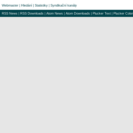
Webmaster
|
Hledání
|
Statistiky
|
Syndikační kanály
RSS News
|
RSS Downloads
|
Atom News
|
Atom Downloads
|
Plucker Text
|
Plucker Color