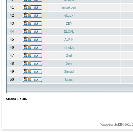
41
misakben
42
eLzyx
43
ZBY
44
ELCAL
45
ALFIK
46
mholod
47
Zed
48
Dejv
49
Strnad
50
lapos
Strana
1
z
407
phpBB
Powered by
© 2001, 