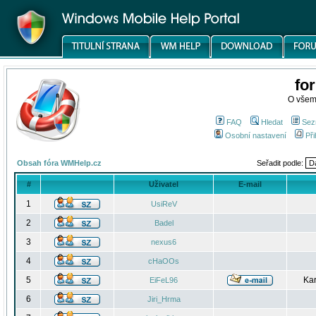
fo
O všem
FAQ
Hledat
Sez
Osobní nastavení
Při
Obsah fóra WMHelp.cz
Seřadit podle:
#
Uživatel
E-mail
1
UsiReV
2
Badel
3
nexus6
4
cHaOOs
5
Kar
EiFeL96
6
Jiri_Hrma