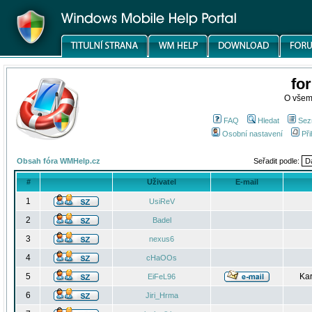
fo
O všem
FAQ
Hledat
Sez
Osobní nastavení
Při
Obsah fóra WMHelp.cz
Seřadit podle:
#
Uživatel
E-mail
1
UsiReV
2
Badel
3
nexus6
4
cHaOOs
5
Kar
EiFeL96
6
Jiri_Hrma