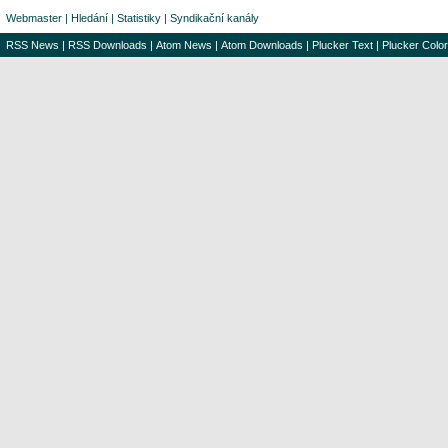
Webmaster
|
Hledání
|
Statistiky
|
Syndikační kanály
RSS News
|
RSS Downloads
|
Atom News
|
Atom Downloads
|
Plucker Text
|
Plucker Color