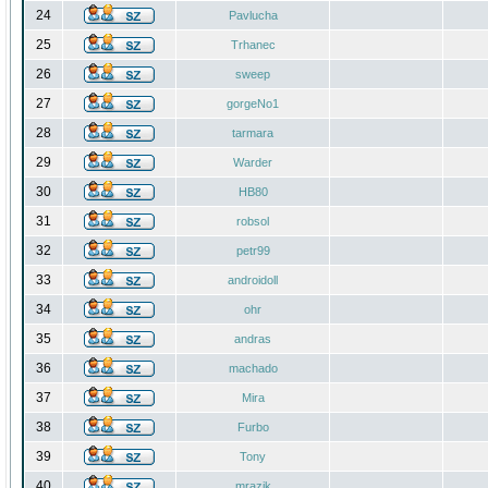
24
Pavlucha
25
Trhanec
26
sweep
27
gorgeNo1
28
tarmara
29
Warder
30
HB80
31
robsol
32
petr99
33
androidoll
34
ohr
35
andras
36
machado
37
Mira
38
Furbo
39
Tony
40
mrazik