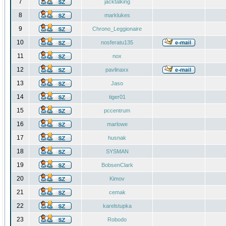
7
jacktalking
8
marklukes
9
Chrono_Leggionaire
10
nosferatu135
11
nox
12
pavlinaxx
13
Jaso
14
tiger01
15
pccentrum
16
marlowe
17
husnak
18
SYSMAN
19
BobsenClark
20
Kimov
21
cemak
22
karelstupka
23
Robodo