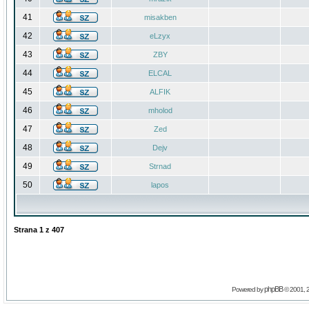
41
misakben
42
eLzyx
43
ZBY
44
ELCAL
45
ALFIK
46
mholod
47
Zed
48
Dejv
49
Strnad
50
lapos
Strana
1
z
407
phpBB
Powered by
© 2001, 