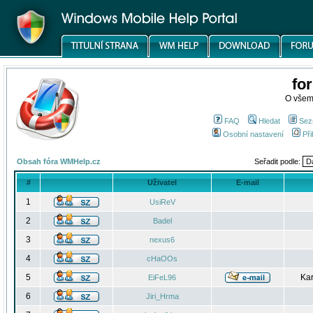
fo
O všem
FAQ
Hledat
Sez
Osobní nastavení
Při
Obsah fóra WMHelp.cz
Seřadit podle:
#
Uživatel
E-mail
1
UsiReV
2
Badel
3
nexus6
4
cHaOOs
5
Kar
EiFeL96
6
Jiri_Hrma