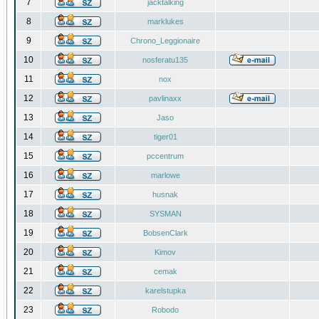
7
jacktalking
8
marklukes
9
Chrono_Leggionaire
10
nosferatu135
11
nox
12
pavlinaxx
13
Jaso
14
tiger01
15
pccentrum
16
marlowe
17
husnak
18
SYSMAN
19
BobsenClark
20
Kimov
21
cemak
22
karelstupka
23
Robodo