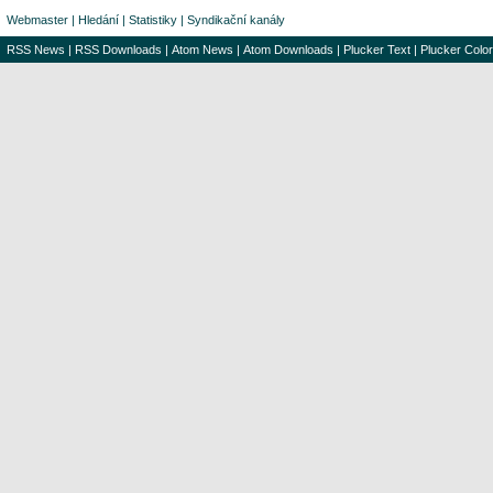
Webmaster
|
Hledání
|
Statistiky
|
Syndikační kanály
RSS News
|
RSS Downloads
|
Atom News
|
Atom Downloads
|
Plucker Text
|
Plucker Color