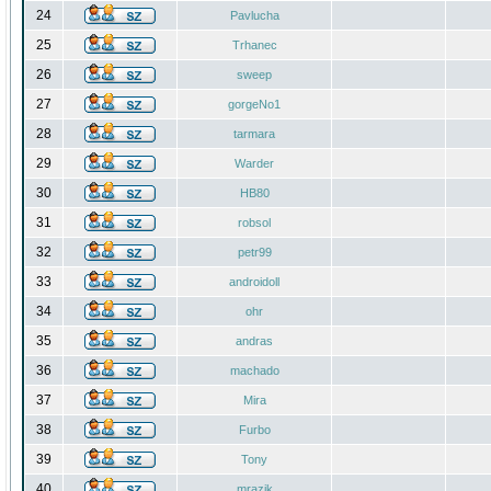
24
Pavlucha
25
Trhanec
26
sweep
27
gorgeNo1
28
tarmara
29
Warder
30
HB80
31
robsol
32
petr99
33
androidoll
34
ohr
35
andras
36
machado
37
Mira
38
Furbo
39
Tony
40
mrazik