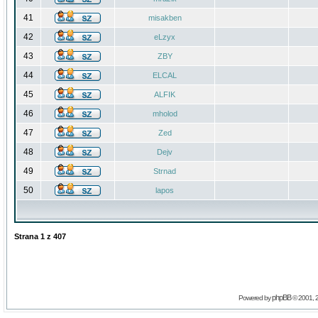
41
misakben
42
eLzyx
43
ZBY
44
ELCAL
45
ALFIK
46
mholod
47
Zed
48
Dejv
49
Strnad
50
lapos
Strana
1
z
407
phpBB
Powered by
© 2001, 