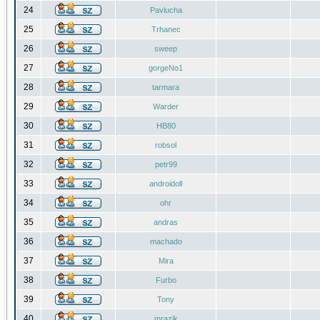
24
Pavlucha
25
Trhanec
26
sweep
27
gorgeNo1
28
tarmara
29
Warder
30
HB80
31
robsol
32
petr99
33
androidoll
34
ohr
35
andras
36
machado
37
Mira
38
Furbo
39
Tony
40
mrazik