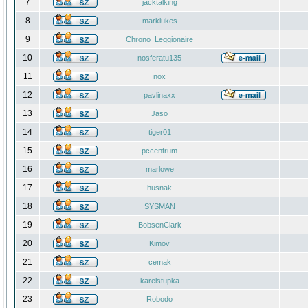
7
jacktalking
8
marklukes
9
Chrono_Leggionaire
10
nosferatu135
11
nox
12
pavlinaxx
13
Jaso
14
tiger01
15
pccentrum
16
marlowe
17
husnak
18
SYSMAN
19
BobsenClark
20
Kimov
21
cemak
22
karelstupka
23
Robodo