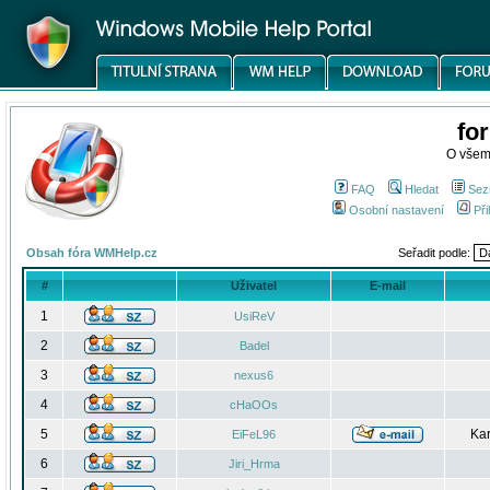
fo
O všem
FAQ
Hledat
Sez
Osobní nastavení
Při
Obsah fóra WMHelp.cz
Seřadit podle:
#
Uživatel
E-mail
1
UsiReV
2
Badel
3
nexus6
4
cHaOOs
5
Kar
EiFeL96
6
Jiri_Hrma