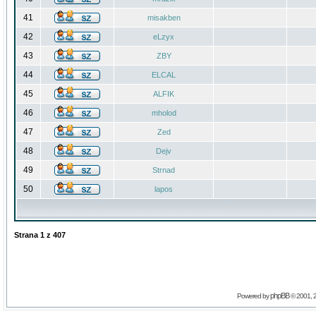
41
misakben
42
eLzyx
43
ZBY
44
ELCAL
45
ALFIK
46
mholod
47
Zed
48
Dejv
49
Strnad
50
lapos
Strana
1
z
407
phpBB
Powered by
© 2001, 