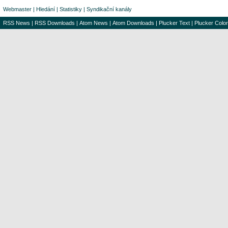
Webmaster
|
Hledání
|
Statistiky
|
Syndikační kanály
RSS News
|
RSS Downloads
|
Atom News
|
Atom Downloads
|
Plucker Text
|
Plucker Color