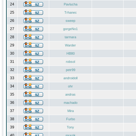
24
Pavlucha
25
Trhanec
26
sweep
27
gorgeNo1
28
tarmara
29
Warder
30
HB80
31
robsol
32
petr99
33
androidoll
34
ohr
35
andras
36
machado
37
Mira
38
Furbo
39
Tony
40
mrazik