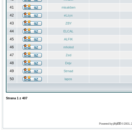
41
misakben
42
eLzyx
43
ZBY
44
ELCAL
45
ALFIK
46
mholod
47
Zed
48
Dejv
49
Strnad
50
lapos
Strana
1
z
407
phpBB
Powered by
© 2001, 