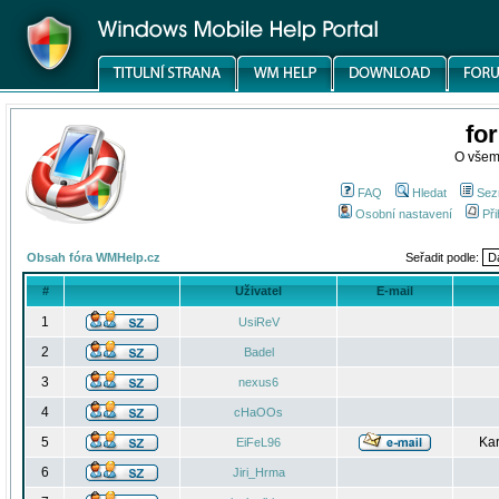
fo
O všem
FAQ
Hledat
Sez
Osobní nastavení
Při
Obsah fóra WMHelp.cz
Seřadit podle:
#
Uživatel
E-mail
1
UsiReV
2
Badel
3
nexus6
4
cHaOOs
5
Kar
EiFeL96
6
Jiri_Hrma