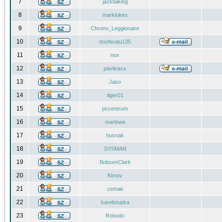
7
jacktalking
8
marklukes
9
Chrono_Leggionaire
10
nosferatu135
11
nox
12
pavlinaxx
13
Jaso
14
tiger01
15
pccentrum
16
marlowe
17
husnak
18
SYSMAN
19
BobsenClark
20
Kimov
21
cemak
22
karelstupka
23
Robodo