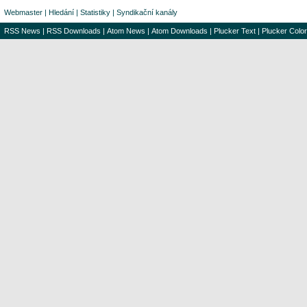
Webmaster
|
Hledání
|
Statistiky
|
Syndikační kanály
RSS News
|
RSS Downloads
|
Atom News
|
Atom Downloads
|
Plucker Text
|
Plucker Color