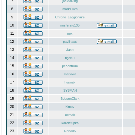
7
jacktalking
8
marklukes
9
Chrono_Leggionaire
10
nosferatu135
11
nox
12
pavlinaxx
13
Jaso
14
tiger01
15
pccentrum
16
marlowe
17
husnak
18
SYSMAN
19
BobsenClark
20
Kimov
21
cemak
22
karelstupka
23
Robodo