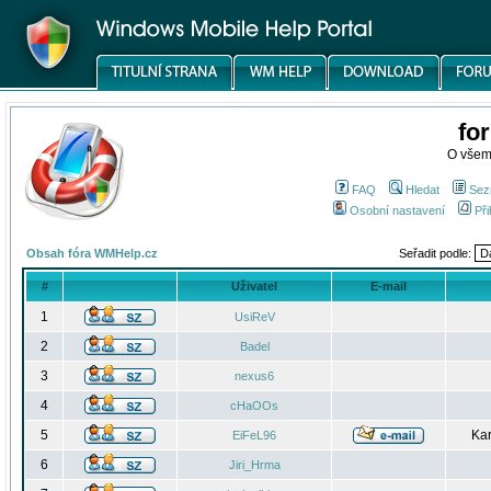
fo
O všem
FAQ
Hledat
Sez
Osobní nastavení
Při
Obsah fóra WMHelp.cz
Seřadit podle:
#
Uživatel
E-mail
1
UsiReV
2
Badel
3
nexus6
4
cHaOOs
5
Kar
EiFeL96
6
Jiri_Hrma