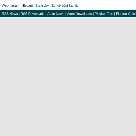
Webmaster
|
Hledání
|
Statistiky
|
Syndikační kanály
RSS News
|
RSS Downloads
|
Atom News
|
Atom Downloads
|
Plucker Text
|
Plucker Color