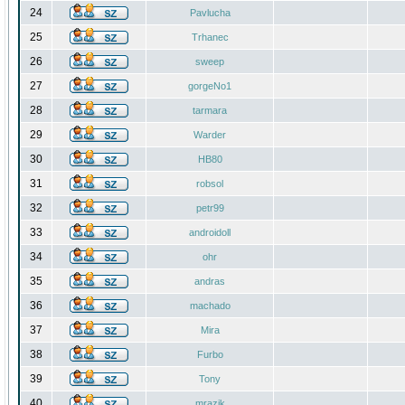
24
Pavlucha
25
Trhanec
26
sweep
27
gorgeNo1
28
tarmara
29
Warder
30
HB80
31
robsol
32
petr99
33
androidoll
34
ohr
35
andras
36
machado
37
Mira
38
Furbo
39
Tony
40
mrazik