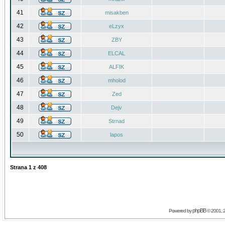
41
misakben
42
eLzyx
43
ZBY
44
ELCAL
45
ALFIK
46
mholod
47
Zed
48
Dejv
49
Strnad
50
lapos
Strana
1
z
408
phpBB
Powered by
© 2001, 