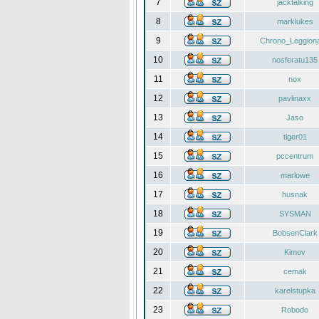
7
jacktalking
8
marklukes
9
Chrono_Leggiona
10
nosferatu135
11
nox
12
pavlinaxx
13
Jaso
14
tiger01
15
pccentrum
16
marlowe
17
husnak
18
SYSMAN
19
BobsenClark
20
Kimov
21
cemak
22
karelstupka
23
Robodo