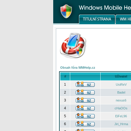
Obsah fóra WMHelp.cz
#
Uživatel
1
UsiReV
2
Badel
3
nexus6
4
cHaOOs
5
EiFeL96
6
Jiri_Hrma