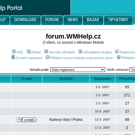
forum.WMHelp.cz
O všem, co souvisí s Windows Mobile
FAQ
Hledat
Seznam uživatelů
Uživatelské skupiny
Registrac
Osobní nastavení
Přihlásit se pro kontrolu soukromých zpráv
Přihlášen
Seřadit podle:
Směr seřazení
E-mail
Bydliště
Registrace
Příspěvky
65
2.5. 2007
271
2.5. 2007
27
2.5. 2007
37
10.5. 2007
Karlovy Vary / Praha
88
13.5. 2007
3
17.5. 2007