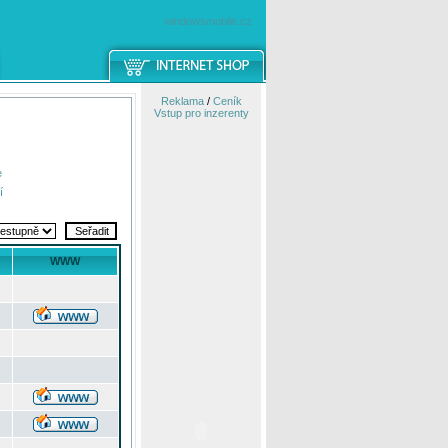
windowsmobile.cz
Reklama
/
Ceník
Vstup pro inzerenty
e
í
WWW