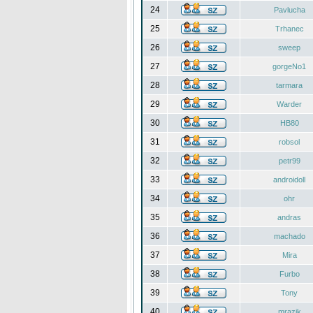
24
Pavlucha
25
Trhanec
26
sweep
27
gorgeNo1
28
tarmara
29
Warder
30
HB80
31
robsol
32
petr99
33
androidoll
34
ohr
35
andras
36
machado
37
Mira
38
Furbo
39
Tony
40
mrazik