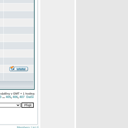
uváděny v GMT + 1 hodina
3
...
405
,
406
,
407
Další
Members List ©