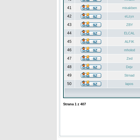
41
misakben
42
eLzyx
43
ZBY
44
ELCAL
45
ALFIK
46
mholod
47
Zed
48
Dejv
49
Strnad
50
lapos
Strana
1
z
407