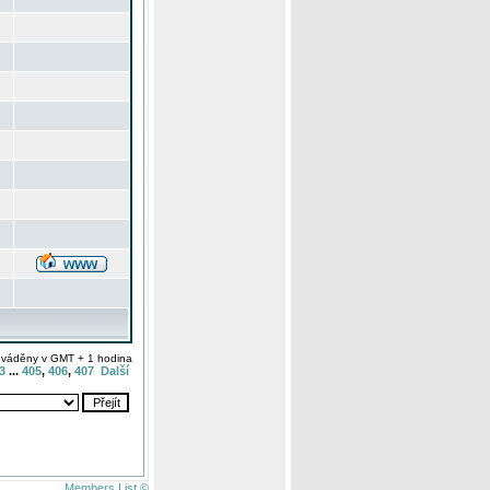
uváděny v GMT + 1 hodina
3
...
405
,
406
,
407
Další
Members List ©