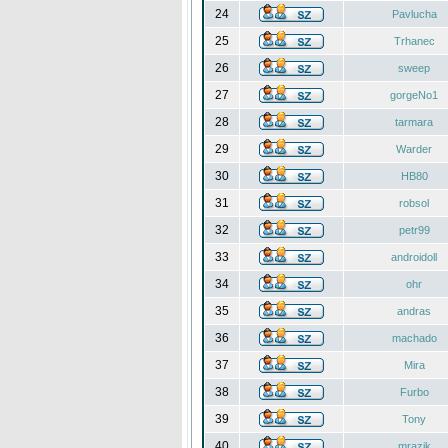
24
Pavlucha
25
Trhanec
26
sweep
27
gorgeNo1
28
tarmara
29
Warder
30
HB80
31
robsol
32
petr99
33
androidoll
34
ohr
35
andras
36
machado
37
Mira
38
Furbo
39
Tony
40
mrazik