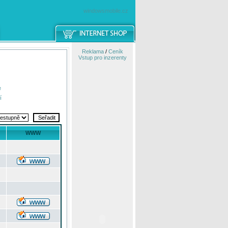
windowsmobile.cz
Reklama
/
Ceník
Vstup pro inzerenty
e
í
WWW