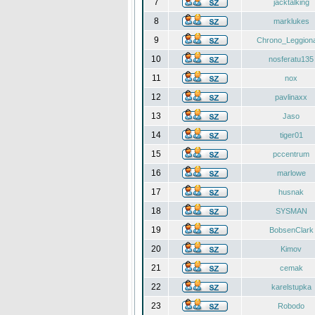
7
jacktalking
8
marklukes
9
Chrono_Leggiona
10
nosferatu135
11
nox
12
pavlinaxx
13
Jaso
14
tiger01
15
pccentrum
16
marlowe
17
husnak
18
SYSMAN
19
BobsenClark
20
Kimov
21
cemak
22
karelstupka
23
Robodo