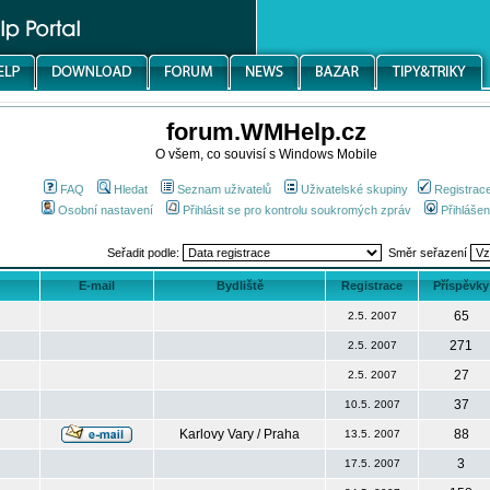
forum.WMHelp.cz
O všem, co souvisí s Windows Mobile
FAQ
Hledat
Seznam uživatelů
Uživatelské skupiny
Registrac
Osobní nastavení
Přihlásit se pro kontrolu soukromých zpráv
Přihlášen
Seřadit podle:
Směr seřazení
E-mail
Bydliště
Registrace
Příspěvky
65
2.5. 2007
271
2.5. 2007
27
2.5. 2007
37
10.5. 2007
Karlovy Vary / Praha
88
13.5. 2007
3
17.5. 2007