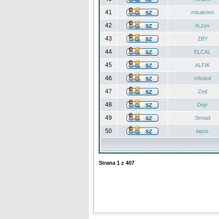
41
misakben
42
eLzyx
43
ZBY
44
ELCAL
45
ALFIK
46
mholod
47
Zed
48
Dejv
49
Strnad
50
lapos
Strana
1
z
407