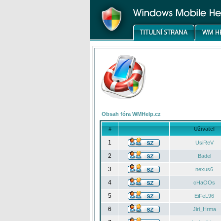
Obsah fóra WMHelp.cz
#
Uživatel
1
UsiReV
2
Badel
3
nexus6
4
cHaOOs
5
EiFeL96
6
Jiri_Hrma