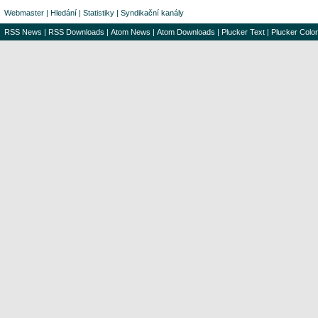
Webmaster
|
Hledání
|
Statistiky
|
Syndikační kanály
RSS News
|
RSS Downloads
|
Atom News
|
Atom Downloads
|
Plucker Text
|
Plucker Color