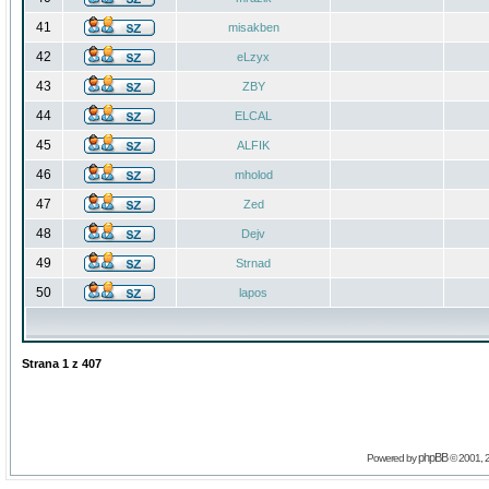
41
misakben
42
eLzyx
43
ZBY
44
ELCAL
45
ALFIK
46
mholod
47
Zed
48
Dejv
49
Strnad
50
lapos
Strana
1
z
407
phpBB
Powered by
© 2001, 