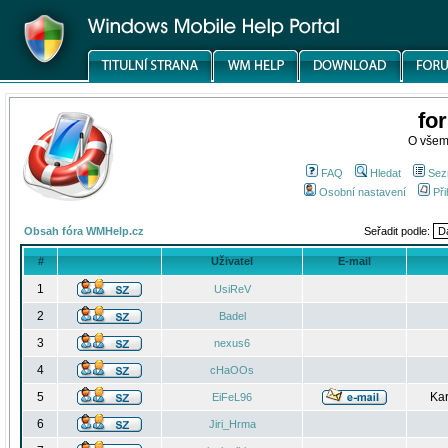
fo
O všem
FAQ
Hledat
Sez
Osobní nastavení
Při
Obsah fóra WMHelp.cz
Seřadit podle:
#
Uživatel
E-mail
1
UsiReV
2
Badel
3
nexus6
4
cHaOOs
5
Kar
EiFeL96
6
Jiri_Hrma