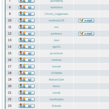
7
jacktalking
8
marklukes
9
Chrono_Leggionaire
10
nosferatu135
11
nox
12
pavlinaxx
13
Jaso
14
tiger01
15
pccentrum
16
marlowe
17
husnak
18
SYSMAN
19
BobsenClark
20
Kimov
21
cemak
22
karelstupka
23
Robodo