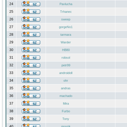
24
Pavlucha
25
Trhanec
26
sweep
27
gorgeNo1
28
tarmara
29
Warder
30
HB80
31
robsol
32
petr99
33
androidoll
34
ohr
35
andras
36
machado
37
Mira
38
Furbo
39
Tony
40
mrazik