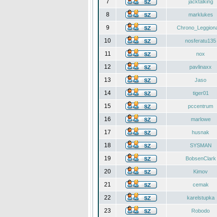
7
jacktalking
8
marklukes
9
Chrono_Leggiona
10
nosferatu135
11
nox
12
pavlinaxx
13
Jaso
14
tiger01
15
pccentrum
16
marlowe
17
husnak
18
SYSMAN
19
BobsenClark
20
Kimov
21
cemak
22
karelstupka
23
Robodo