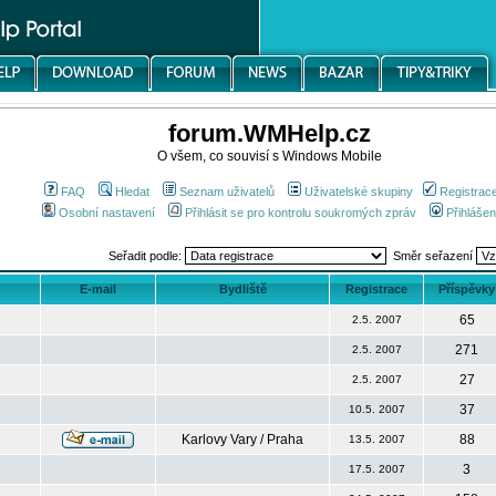
forum.WMHelp.cz
O všem, co souvisí s Windows Mobile
FAQ
Hledat
Seznam uživatelů
Uživatelské skupiny
Registrac
Osobní nastavení
Přihlásit se pro kontrolu soukromých zpráv
Přihlášen
Seřadit podle:
Směr seřazení
E-mail
Bydliště
Registrace
Příspěvky
65
2.5. 2007
271
2.5. 2007
27
2.5. 2007
37
10.5. 2007
Karlovy Vary / Praha
88
13.5. 2007
3
17.5. 2007