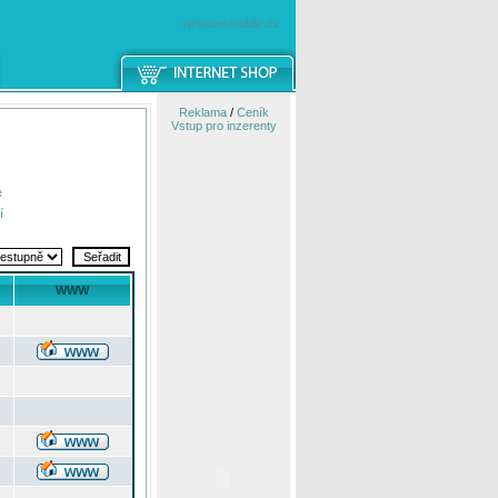
windowsmobile.cz
Reklama
/
Ceník
Vstup pro inzerenty
e
í
WWW