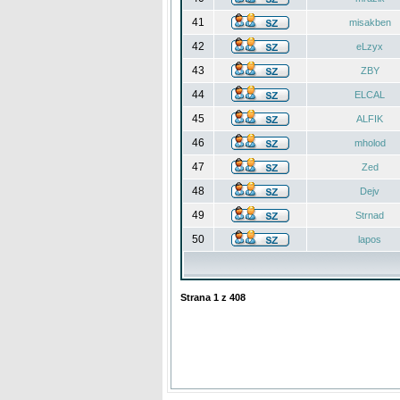
41
misakben
42
eLzyx
43
ZBY
44
ELCAL
45
ALFIK
46
mholod
47
Zed
48
Dejv
49
Strnad
50
lapos
Strana
1
z
408