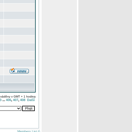
uváděny v GMT + 1 hodina
3
...
406
,
407
,
408
Další
Members List ©