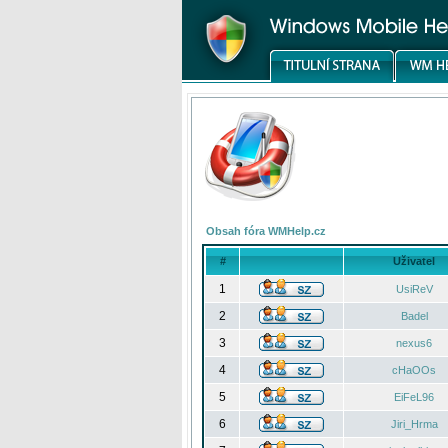
Obsah fóra WMHelp.cz
#
Uživatel
1
UsiReV
2
Badel
3
nexus6
4
cHaOOs
5
EiFeL96
6
Jiri_Hrma