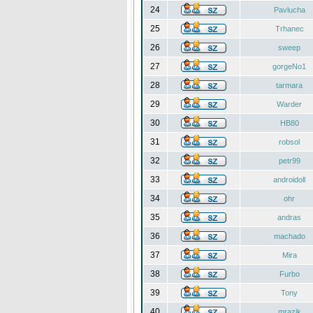
24
Pavlucha
25
Trhanec
26
sweep
27
gorgeNo1
28
tarmara
29
Warder
30
HB80
31
robsol
32
petr99
33
androidoll
34
ohr
35
andras
36
machado
37
Mira
38
Furbo
39
Tony
40
mrazik