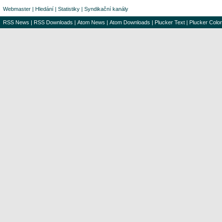
Webmaster
|
Hledání
|
Statistiky
|
Syndikační kanály
RSS News
|
RSS Downloads
|
Atom News
|
Atom Downloads
|
Plucker Text
|
Plucker Color