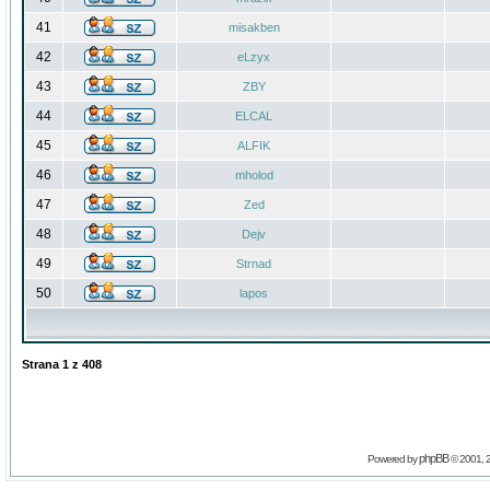
41
misakben
42
eLzyx
43
ZBY
44
ELCAL
45
ALFIK
46
mholod
47
Zed
48
Dejv
49
Strnad
50
lapos
Strana
1
z
408
phpBB
Powered by
© 2001, 