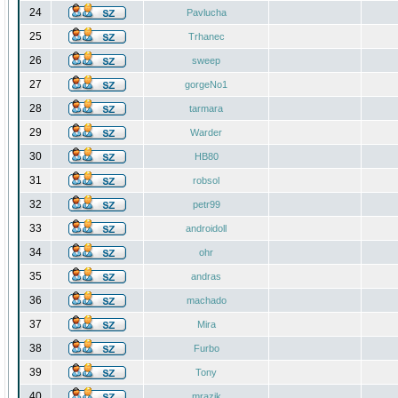
24
Pavlucha
25
Trhanec
26
sweep
27
gorgeNo1
28
tarmara
29
Warder
30
HB80
31
robsol
32
petr99
33
androidoll
34
ohr
35
andras
36
machado
37
Mira
38
Furbo
39
Tony
40
mrazik