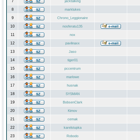
7
jacktalking
8
marklukes
9
Chrono_Leggionaire
10
nosferatu135
11
nox
12
pavlinaxx
13
Jaso
14
tiger01
15
pccentrum
16
marlowe
17
husnak
18
SYSMAN
19
BobsenClark
20
Kimov
21
cemak
22
karelstupka
23
Robodo