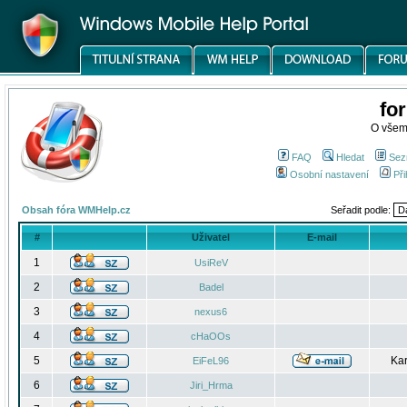
fo
O všem
FAQ
Hledat
Sez
Osobní nastavení
Při
Obsah fóra WMHelp.cz
Seřadit podle:
#
Uživatel
E-mail
1
UsiReV
2
Badel
3
nexus6
4
cHaOOs
5
Kar
EiFeL96
6
Jiri_Hrma