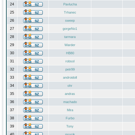
24
Pavlucha
25
Trhanec
26
sweep
27
gorgeNo1
28
tarmara
29
Warder
30
HB80
31
robsol
32
petr99
33
androidoll
34
ohr
35
andras
36
machado
37
Mira
38
Furbo
39
Tony
40
mrazik