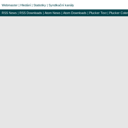
Webmaster
|
Hledání
|
Statistiky
|
Syndikační kanály
RSS News
|
RSS Downloads
|
Atom News
|
Atom Downloads
|
Plucker Text
|
Plucker Color