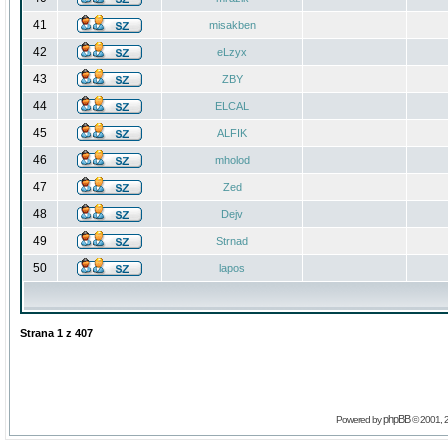
41
misakben
42
eLzyx
43
ZBY
44
ELCAL
45
ALFIK
46
mholod
47
Zed
48
Dejv
49
Strnad
50
lapos
Strana
1
z
407
phpBB
Powered by
© 2001, 