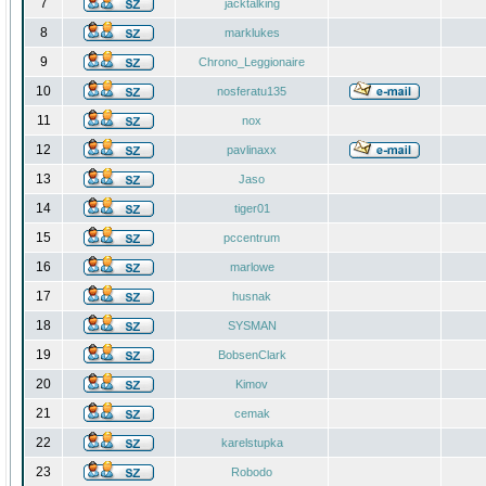
7
jacktalking
8
marklukes
9
Chrono_Leggionaire
10
nosferatu135
11
nox
12
pavlinaxx
13
Jaso
14
tiger01
15
pccentrum
16
marlowe
17
husnak
18
SYSMAN
19
BobsenClark
20
Kimov
21
cemak
22
karelstupka
23
Robodo