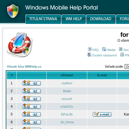
fo
O všem
FAQ
Hledat
Sez
Osobní nastavení
Při
Obsah fóra WMHelp.cz
Seřadit podle:
#
Uživatel
E-mail
1
UsiReV
2
Badel
3
nexus6
4
cHaOOs
5
Kar
EiFeL96
6
Jiri_Hrma