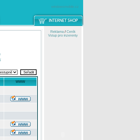
windowsmobile.cz
Reklama
/
Ceník
Vstup pro inzerenty
e
í
WWW