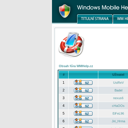
Obsah fóra WMHelp.cz
#
Uživatel
1
UsiReV
2
Badel
3
nexus6
4
cHaOOs
5
EiFeL96
6
Jiri_Hrma