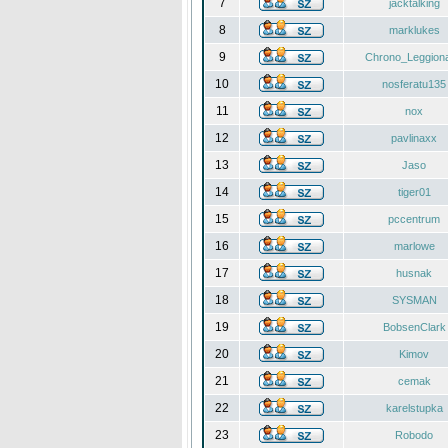
7
jacktalking
8
marklukes
9
Chrono_Leggiona
10
nosferatu135
11
nox
12
pavlinaxx
13
Jaso
14
tiger01
15
pccentrum
16
marlowe
17
husnak
18
SYSMAN
19
BobsenClark
20
Kimov
21
cemak
22
karelstupka
23
Robodo