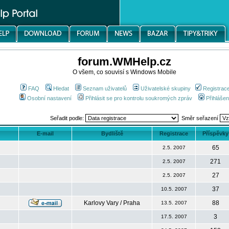
forum.WMHelp.cz
O všem, co souvisí s Windows Mobile
FAQ
Hledat
Seznam uživatelů
Uživatelské skupiny
Registrac
Osobní nastavení
Přihlásit se pro kontrolu soukromých zpráv
Přihlášen
Seřadit podle:
Směr seřazení
E-mail
Bydliště
Registrace
Příspěvky
65
2.5. 2007
271
2.5. 2007
27
2.5. 2007
37
10.5. 2007
Karlovy Vary / Praha
88
13.5. 2007
3
17.5. 2007