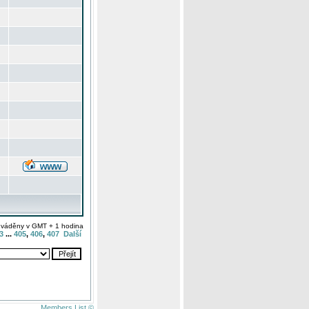
uváděny v GMT + 1 hodina
3
...
405
,
406
,
407
Další
Members List ©