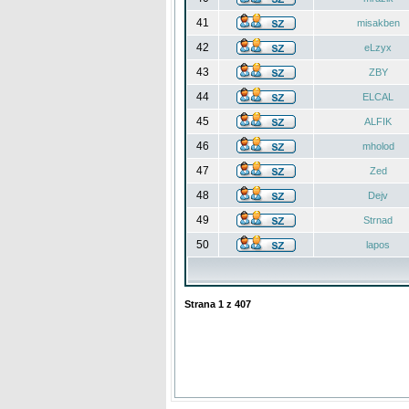
41
misakben
42
eLzyx
43
ZBY
44
ELCAL
45
ALFIK
46
mholod
47
Zed
48
Dejv
49
Strnad
50
lapos
Strana
1
z
407