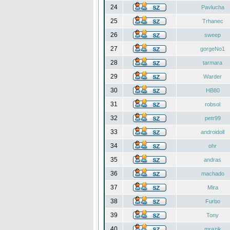
24
Pavlucha
25
Trhanec
26
sweep
27
gorgeNo1
28
tarmara
29
Warder
30
HB80
31
robsol
32
petr99
33
androidoll
34
ohr
35
andras
36
machado
37
Mira
38
Furbo
39
Tony
40
mrazik