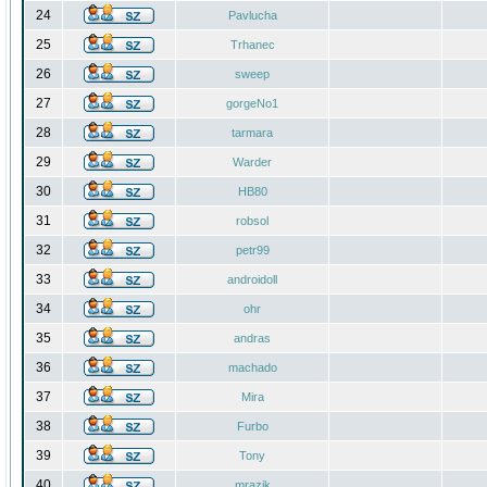
24
Pavlucha
25
Trhanec
26
sweep
27
gorgeNo1
28
tarmara
29
Warder
30
HB80
31
robsol
32
petr99
33
androidoll
34
ohr
35
andras
36
machado
37
Mira
38
Furbo
39
Tony
40
mrazik