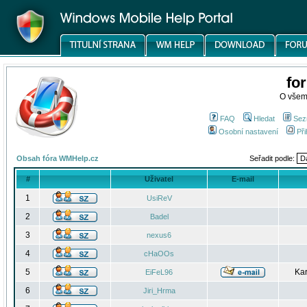
fo
O všem
FAQ
Hledat
Sez
Osobní nastavení
Při
Obsah fóra WMHelp.cz
Seřadit podle:
#
Uživatel
E-mail
1
UsiReV
2
Badel
3
nexus6
4
cHaOOs
5
Kar
EiFeL96
6
Jiri_Hrma