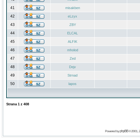
41
misakben
42
eLzyx
43
ZBY
44
ELCAL
45
ALFIK
46
mholod
47
Zed
48
Dejv
49
Strnad
50
lapos
Strana
1
z
408
phpBB
Powered by
© 2001, 