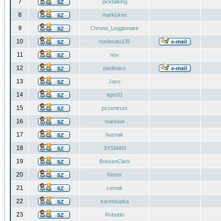
7
jacktalking
8
marklukes
9
Chrono_Leggionaire
10
nosferatu135
11
nox
12
pavlinaxx
13
Jaso
14
tiger01
15
pccentrum
16
marlowe
17
husnak
18
SYSMAN
19
BobsenClark
20
Kimov
21
cemak
22
karelstupka
23
Robodo