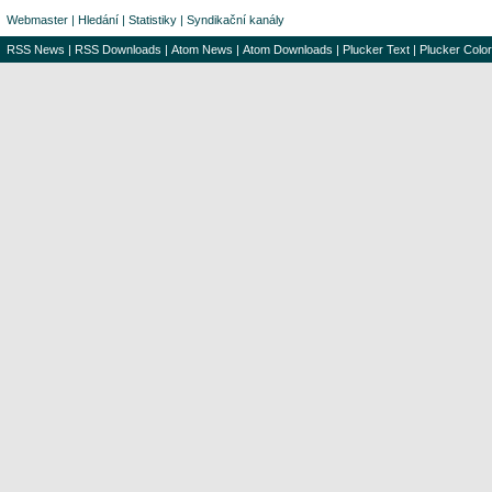
Webmaster
|
Hledání
|
Statistiky
|
Syndikační kanály
RSS News
|
RSS Downloads
|
Atom News
|
Atom Downloads
|
Plucker Text
|
Plucker Color