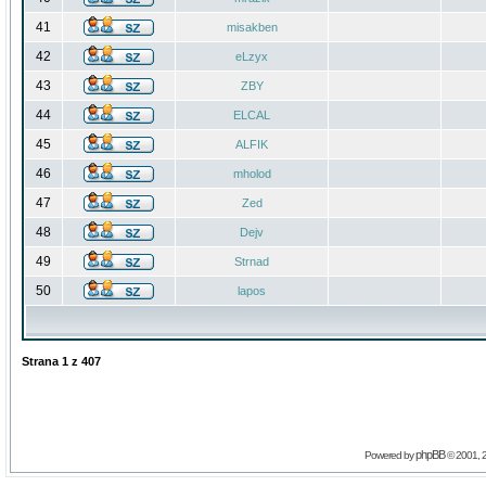
41
misakben
42
eLzyx
43
ZBY
44
ELCAL
45
ALFIK
46
mholod
47
Zed
48
Dejv
49
Strnad
50
lapos
Strana
1
z
407
phpBB
Powered by
© 2001, 