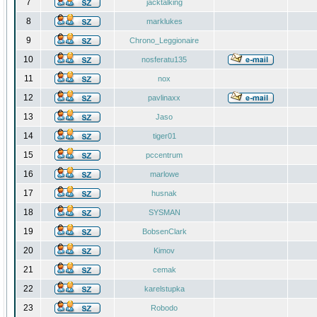
7
jacktalking
8
marklukes
9
Chrono_Leggionaire
10
nosferatu135
11
nox
12
pavlinaxx
13
Jaso
14
tiger01
15
pccentrum
16
marlowe
17
husnak
18
SYSMAN
19
BobsenClark
20
Kimov
21
cemak
22
karelstupka
23
Robodo