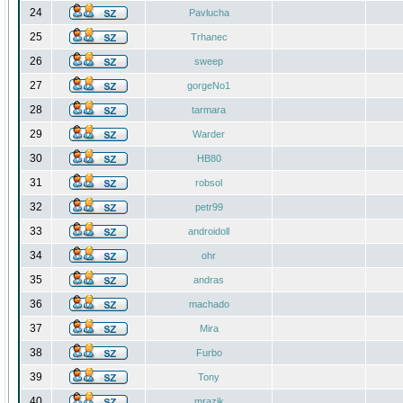
24
Pavlucha
25
Trhanec
26
sweep
27
gorgeNo1
28
tarmara
29
Warder
30
HB80
31
robsol
32
petr99
33
androidoll
34
ohr
35
andras
36
machado
37
Mira
38
Furbo
39
Tony
40
mrazik