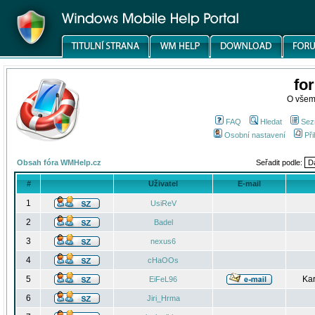
fo
O všem
FAQ
Hledat
Sez
Osobní nastavení
Při
Obsah fóra WMHelp.cz
Seřadit podle:
#
Uživatel
E-mail
1
UsiReV
2
Badel
3
nexus6
4
cHaOOs
5
Kar
EiFeL96
6
Jiri_Hrma