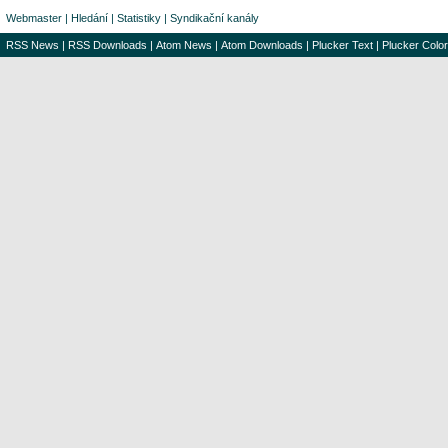
Webmaster
|
Hledání
|
Statistiky
|
Syndikační kanály
RSS News
|
RSS Downloads
|
Atom News
|
Atom Downloads
|
Plucker Text
|
Plucker Color