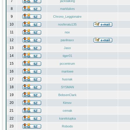
7
jacktalking
8
marklukes
9
Chrono_Leggionaire
10
nosferatu135
11
nox
12
pavlinaxx
13
Jaso
14
tiger01
15
pccentrum
16
marlowe
17
husnak
18
SYSMAN
19
BobsenClark
20
Kimov
21
cemak
22
karelstupka
23
Robodo