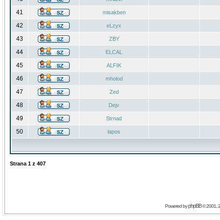
41
misakben
42
eLzyx
43
ZBY
44
ELCAL
45
ALFIK
46
mholod
47
Zed
48
Dejv
49
Strnad
50
lapos
Strana
1
z
407
phpBB
Powered by
© 2001, 