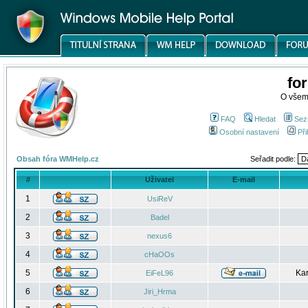
fo
O všem
FAQ
Hledat
Sez
Osobní nastavení
Při
Obsah fóra WMHelp.cz
Seřadit podle:
#
Uživatel
E-mail
1
UsiReV
2
Badel
3
nexus6
4
cHaOOs
5
Kar
EiFeL96
6
Jiri_Hrma