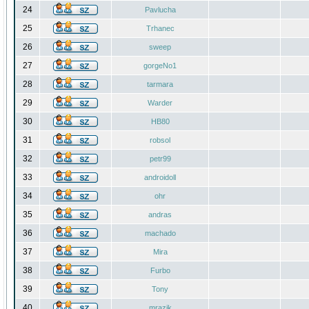
24
Pavlucha
25
Trhanec
26
sweep
27
gorgeNo1
28
tarmara
29
Warder
30
HB80
31
robsol
32
petr99
33
androidoll
34
ohr
35
andras
36
machado
37
Mira
38
Furbo
39
Tony
40
mrazik