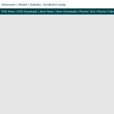
Webmaster
|
Hledání
|
Statistiky
|
Syndikační kanály
RSS News
|
RSS Downloads
|
Atom News
|
Atom Downloads
|
Plucker Text
|
Plucker Color