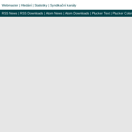
Webmaster
|
Hledání
|
Statistiky
|
Syndikační kanály
RSS News
|
RSS Downloads
|
Atom News
|
Atom Downloads
|
Plucker Text
|
Plucker Color