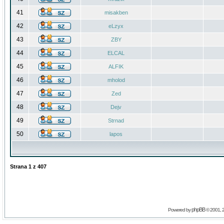
41
misakben
42
eLzyx
43
ZBY
44
ELCAL
45
ALFIK
46
mholod
47
Zed
48
Dejv
49
Strnad
50
lapos
Strana
1
z
407
phpBB
Powered by
© 2001, 