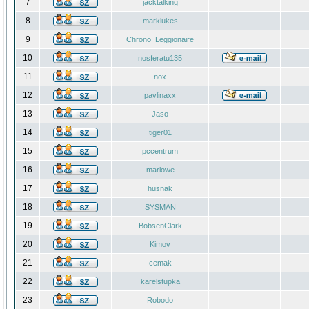
7
jacktalking
8
marklukes
9
Chrono_Leggionaire
10
nosferatu135
11
nox
12
pavlinaxx
13
Jaso
14
tiger01
15
pccentrum
16
marlowe
17
husnak
18
SYSMAN
19
BobsenClark
20
Kimov
21
cemak
22
karelstupka
23
Robodo