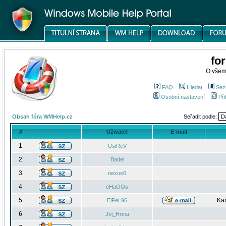
fo
O všem
FAQ
Hledat
Sez
Osobní nastavení
Při
Obsah fóra WMHelp.cz
Seřadit podle:
#
Uživatel
E-mail
1
UsiReV
2
Badel
3
nexus6
4
cHaOOs
5
Kar
EiFeL96
6
Jiri_Hrma