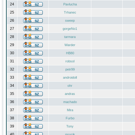
24
Pavlucha
25
Trhanec
26
sweep
27
gorgeNo1
28
tarmara
29
Warder
30
HB80
31
robsol
32
petr99
33
androidoll
34
ohr
35
andras
36
machado
37
Mira
38
Furbo
39
Tony
40
mrazik