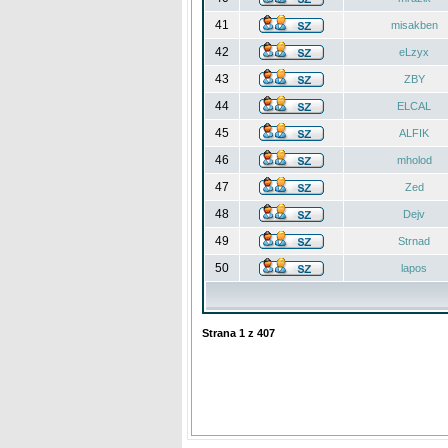
41
misakben
42
eLzyx
43
ZBY
44
ELCAL
45
ALFIK
46
mholod
47
Zed
48
Dejv
49
Strnad
50
lapos
Strana
1
z
407