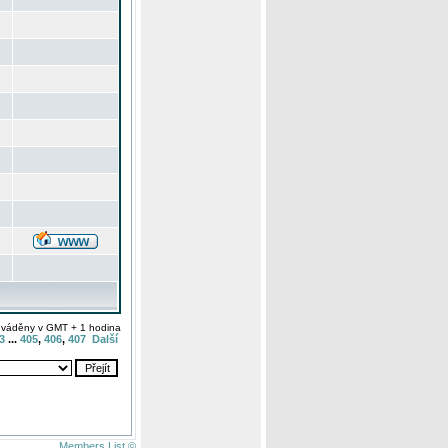
uváděny v GMT + 1 hodina
3
...
405
,
406
,
407
Další
Members List ©