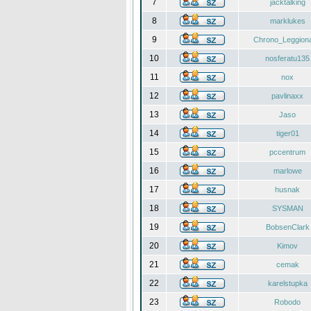
7
jacktalking
8
marklukes
9
Chrono_Leggiona
10
nosferatu135
11
nox
12
pavlinaxx
13
Jaso
14
tiger01
15
pccentrum
16
marlowe
17
husnak
18
SYSMAN
19
BobsenClark
20
Kimov
21
cemak
22
karelstupka
23
Robodo