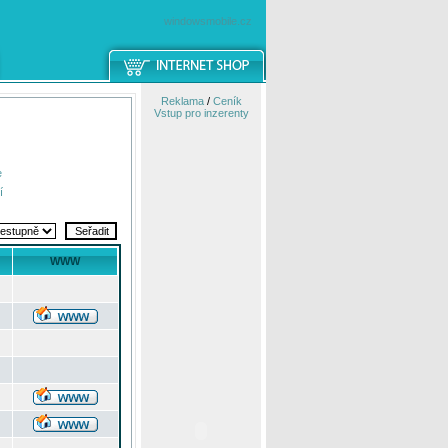
windowsmobile.cz
Reklama
/
Ceník
Vstup pro inzerenty
e
í
WWW