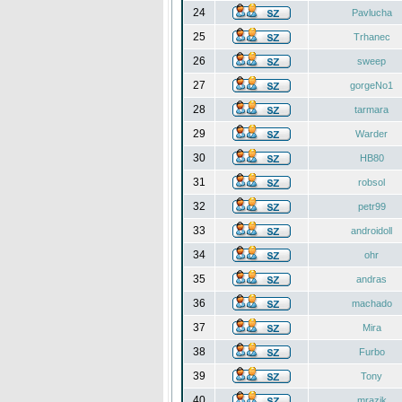
24
Pavlucha
25
Trhanec
26
sweep
27
gorgeNo1
28
tarmara
29
Warder
30
HB80
31
robsol
32
petr99
33
androidoll
34
ohr
35
andras
36
machado
37
Mira
38
Furbo
39
Tony
40
mrazik