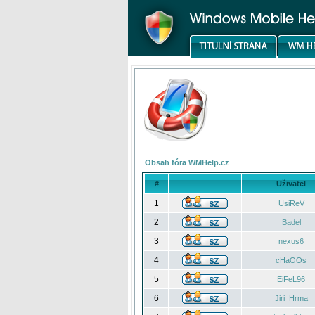
Obsah fóra WMHelp.cz
#
Uživatel
1
UsiReV
2
Badel
3
nexus6
4
cHaOOs
5
EiFeL96
6
Jiri_Hrma