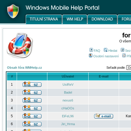
fo
O všem
FAQ
Hledat
Sez
Osobní nastavení
Při
Obsah fóra WMHelp.cz
Seřadit podle:
#
Uživatel
E-mail
1
UsiReV
2
Badel
3
nexus6
4
cHaOOs
5
Kar
EiFeL96
6
Jiri_Hrma