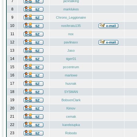
7
jacktalking
8
marklukes
9
Chrono_Leggionaire
10
nosferatu135
11
nox
12
pavlinaxx
13
Jaso
14
tiger01
15
pccentrum
16
marlowe
17
husnak
18
SYSMAN
19
BobsenClark
20
Kimov
21
cemak
22
karelstupka
23
Robodo