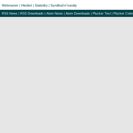
Webmaster
|
Hledání
|
Statistiky
|
Syndikační kanály
RSS News
|
RSS Downloads
|
Atom News
|
Atom Downloads
|
Plucker Text
|
Plucker Color