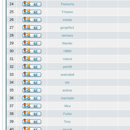
24
Pavlucha
25
Trhanec
26
sweep
27
gorgeNo1
28
tarmara
29
Warder
30
HB80
31
robsol
32
petr99
33
androidoll
34
ohr
35
andras
36
machado
37
Mira
38
Furbo
39
Tony
40
mrazik