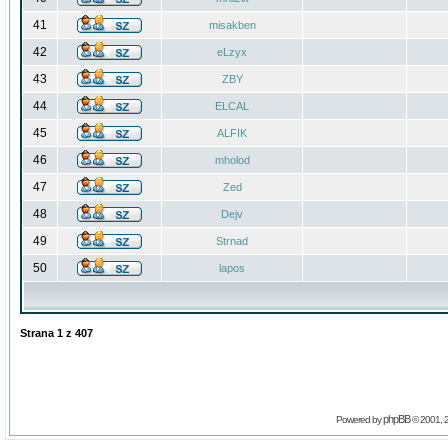
41
misakben
42
eLzyx
43
ZBY
44
ELCAL
45
ALFIK
46
mholod
47
Zed
48
Dejv
49
Strnad
50
lapos
Strana
1
z
407
phpBB
Powered by
© 2001, 