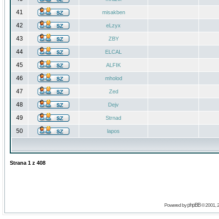
41
misakben
42
eLzyx
43
ZBY
44
ELCAL
45
ALFIK
46
mholod
47
Zed
48
Dejv
49
Strnad
50
lapos
Strana
1
z
408
phpBB
Powered by
© 2001, 