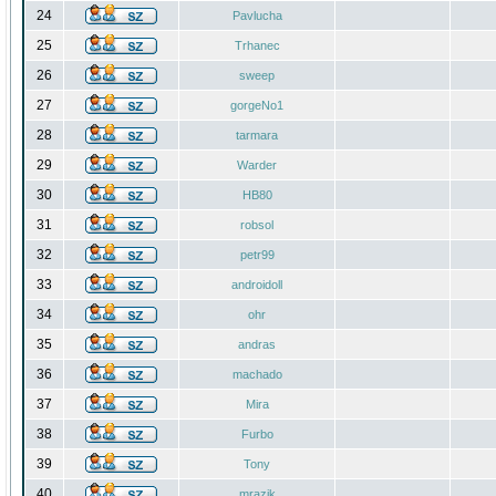
24
Pavlucha
25
Trhanec
26
sweep
27
gorgeNo1
28
tarmara
29
Warder
30
HB80
31
robsol
32
petr99
33
androidoll
34
ohr
35
andras
36
machado
37
Mira
38
Furbo
39
Tony
40
mrazik