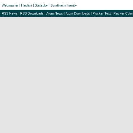
Webmaster
|
Hledání
|
Statistiky
|
Syndikační kanály
RSS News
|
RSS Downloads
|
Atom News
|
Atom Downloads
|
Plucker Text
|
Plucker Color