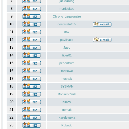
7
jacktalking
8
marklukes
9
Chrono_Leggionaire
10
nosferatu135
11
nox
12
pavlinaxx
13
Jaso
14
tiger01
15
pccentrum
16
marlowe
17
husnak
18
SYSMAN
19
BobsenClark
20
Kimov
21
cemak
22
karelstupka
23
Robodo