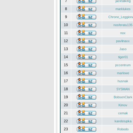
7
jacktalking
8
marklukes
9
Chrono_Leggiona
10
nosferatu135
11
nox
12
pavlinaxx
13
Jaso
14
tiger01
15
pccentrum
16
marlowe
17
husnak
18
SYSMAN
19
BobsenClark
20
Kimov
21
cemak
22
karelstupka
23
Robodo