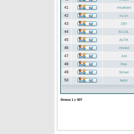
41
misakben
42
eLzyx
43
ZBY
44
ELCAL
45
ALFIK
46
mholod
47
Zed
48
Dejv
49
Strnad
50
lapos
Strana
1
z
407