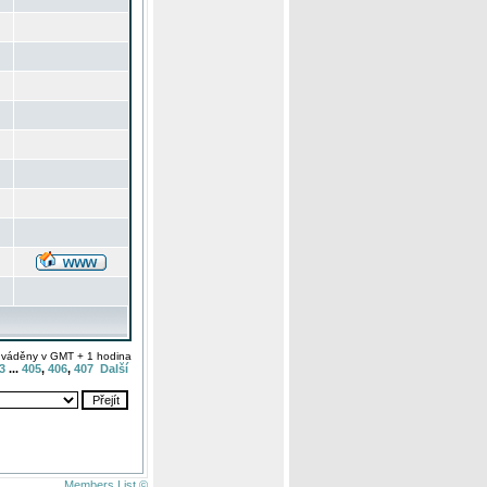
uváděny v GMT + 1 hodina
3
...
405
,
406
,
407
Další
Members List ©