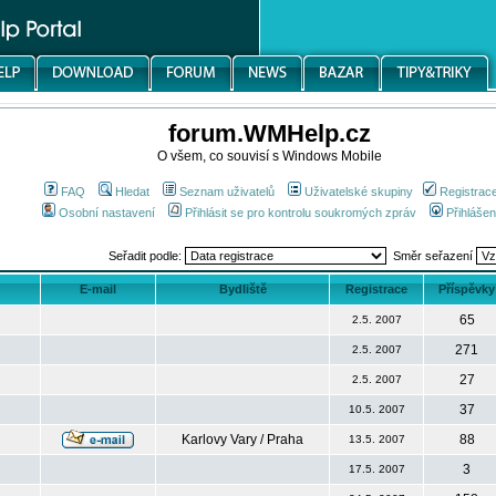
forum.WMHelp.cz
O všem, co souvisí s Windows Mobile
FAQ
Hledat
Seznam uživatelů
Uživatelské skupiny
Registrac
Osobní nastavení
Přihlásit se pro kontrolu soukromých zpráv
Přihlášen
Seřadit podle:
Směr seřazení
E-mail
Bydliště
Registrace
Příspěvky
65
2.5. 2007
271
2.5. 2007
27
2.5. 2007
37
10.5. 2007
Karlovy Vary / Praha
88
13.5. 2007
3
17.5. 2007