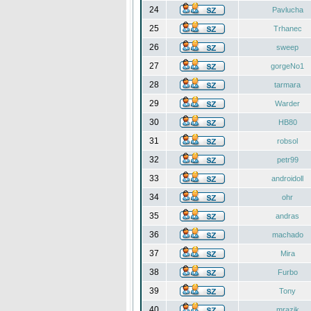
24
Pavlucha
25
Trhanec
26
sweep
27
gorgeNo1
28
tarmara
29
Warder
30
HB80
31
robsol
32
petr99
33
androidoll
34
ohr
35
andras
36
machado
37
Mira
38
Furbo
39
Tony
40
mrazik