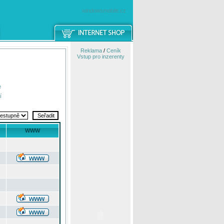
windowsmobile.cz
Reklama
/
Ceník
Vstup pro inzerenty
e
í
WWW