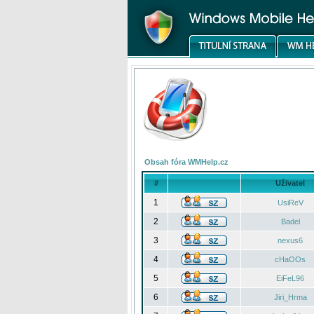
Obsah fóra WMHelp.cz
#
Uživatel
1
UsiReV
2
Badel
3
nexus6
4
cHaOOs
5
EiFeL96
6
Jiri_Hrma