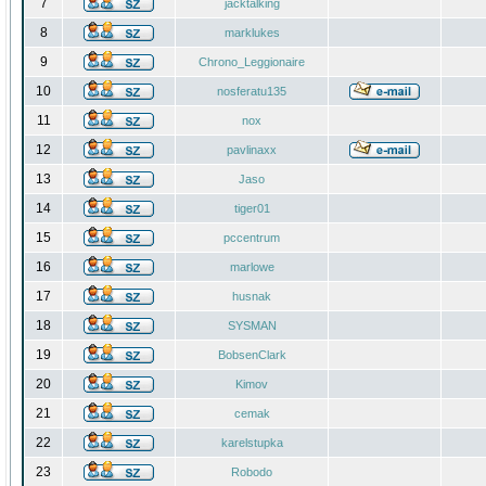
7
jacktalking
8
marklukes
9
Chrono_Leggionaire
10
nosferatu135
11
nox
12
pavlinaxx
13
Jaso
14
tiger01
15
pccentrum
16
marlowe
17
husnak
18
SYSMAN
19
BobsenClark
20
Kimov
21
cemak
22
karelstupka
23
Robodo