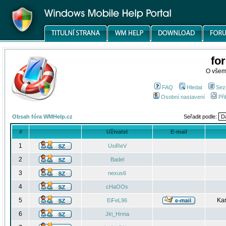
fo
O všem
FAQ
Hledat
Sez
Osobní nastavení
Při
Obsah fóra WMHelp.cz
Seřadit podle:
#
Uživatel
E-mail
1
UsiReV
2
Badel
3
nexus6
4
cHaOOs
5
Kar
EiFeL96
6
Jiri_Hrma