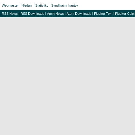
Webmaster
|
Hledání
|
Statistiky
|
Syndikační kanály
RSS News
|
RSS Downloads
|
Atom News
|
Atom Downloads
|
Plucker Text
|
Plucker Color