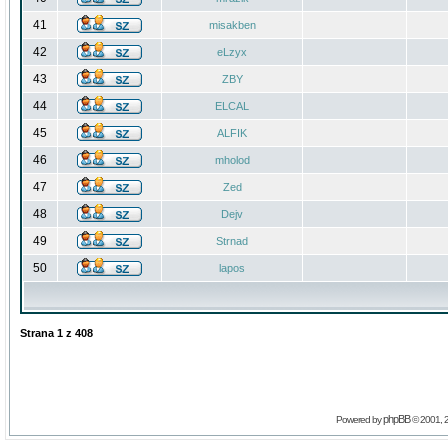
41
misakben
42
eLzyx
43
ZBY
44
ELCAL
45
ALFIK
46
mholod
47
Zed
48
Dejv
49
Strnad
50
lapos
Strana
1
z
408
phpBB
Powered by
© 2001, 