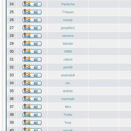
24
Pavlucha
25
Trhanec
26
sweep
27
gorgeNo1
28
tarmara
29
Warder
30
HB80
31
robsol
32
petr99
33
androidoll
34
ohr
35
andras
36
machado
37
Mira
38
Furbo
39
Tony
40
mrazik