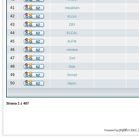
41
misakben
42
eLzyx
43
ZBY
44
ELCAL
45
ALFIK
46
mholod
47
Zed
48
Dejv
49
Strnad
50
lapos
Strana
1
z
407
phpBB
Powered by
© 2001, 