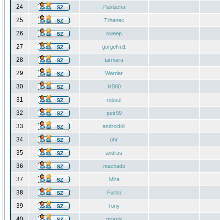
24
Pavlucha
25
Trhanec
26
sweep
27
gorgeNo1
28
tarmara
29
Warder
30
HB80
31
robsol
32
petr99
33
androidoll
34
ohr
35
andras
36
machado
37
Mira
38
Furbo
39
Tony
40
mrazik