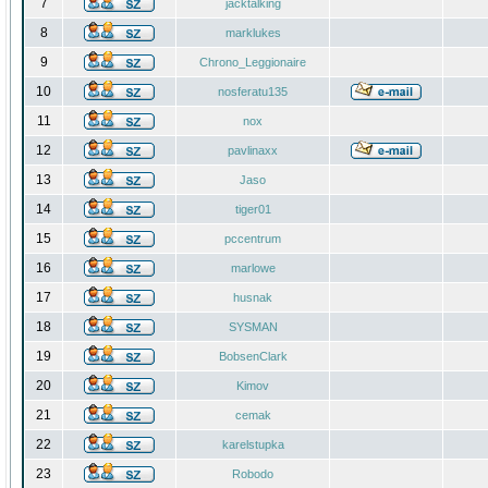
7
jacktalking
8
marklukes
9
Chrono_Leggionaire
10
nosferatu135
11
nox
12
pavlinaxx
13
Jaso
14
tiger01
15
pccentrum
16
marlowe
17
husnak
18
SYSMAN
19
BobsenClark
20
Kimov
21
cemak
22
karelstupka
23
Robodo