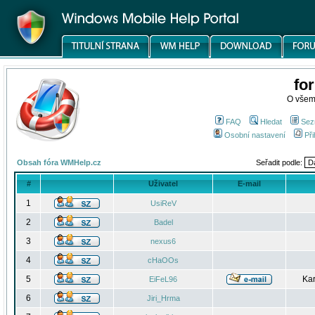
fo
O všem
FAQ
Hledat
Sez
Osobní nastavení
Při
Obsah fóra WMHelp.cz
Seřadit podle:
#
Uživatel
E-mail
1
UsiReV
2
Badel
3
nexus6
4
cHaOOs
5
Kar
EiFeL96
6
Jiri_Hrma