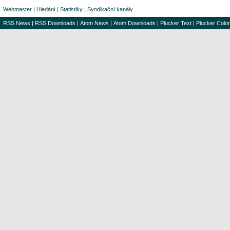
Webmaster
|
Hledání
|
Statistiky
|
Syndikační kanály
RSS News
|
RSS Downloads
|
Atom News
|
Atom Downloads
|
Plucker Text
|
Plucker Color